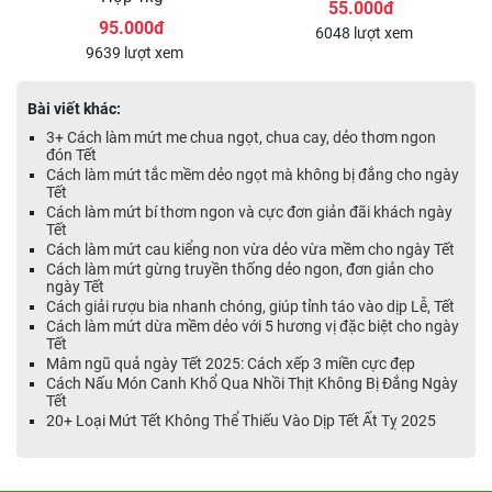
55.000đ
95.000đ
6048 lượt xem
9639 lượt xem
Bài viết khác:
3+ Cách làm mứt me chua ngọt, chua cay, dẻo thơm ngon
đón Tết
Cách làm mứt tắc mềm dẻo ngọt mà không bị đắng cho ngày
Tết
Cách làm mứt bí thơm ngon và cực đơn giản đãi khách ngày
Tết
Cách làm mứt cau kiểng non vừa dẻo vừa mềm cho ngày Tết
Cách làm mứt gừng truyền thống dẻo ngon, đơn giản cho
ngày Tết
Cách giải rượu bia nhanh chóng, giúp tỉnh táo vào dịp Lễ, Tết
Cách làm mứt dừa mềm dẻo với 5 hương vị đặc biệt cho ngày
Tết
Mâm ngũ quả ngày Tết 2025: Cách xếp 3 miền cực đẹp
Cách Nấu Món Canh Khổ Qua Nhồi Thịt Không Bị Đắng Ngày
Tết
20+ Loại Mứt Tết Không Thể Thiếu Vào Dịp Tết Ất Tỵ 2025