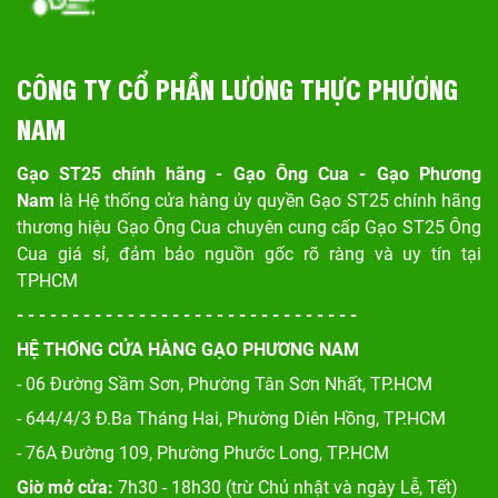
CÔNG TY CỔ PHẦN LƯƠNG THỰC PHƯƠNG
NAM
Gạo ST25 chính hãng - Gạo Ông Cua - Gạo Phương
Nam
là Hệ thống cửa hàng ủy quyền Gạo ST25 chính hãng
thương hiệu Gạo Ông Cua chuyên cung cấp Gạo ST25 Ông
Cua giá sỉ, đảm bảo nguồn gốc rõ ràng và uy tín tại
TPHCM
- - - - - - - - - - - - - - - - - - - - - - - - - - - - - - -
HỆ THỐNG CỬA HÀNG GẠO PHƯƠNG NAM
- 06 Đường Sầm Sơn, Phư
ờng Tân Sơn Nhất, TP.HCM
- 644/4/3 Đ.Ba Tháng Hai, Phường Diên Hồng, TP.HCM
- 76A Đường 109, Phường Phước Long, TP.HCM
Giờ mở cửa:
7h30 - 18h30 (trừ Chủ nhật và ngày Lễ, Tết)