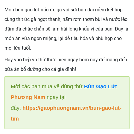
Món bún gạo lứt nấu ức gà với sợi bún dai mềm kết hợp
cùng thịt ức gà ngọt thanh, nấm rơm thơm bùi và nước lèo
đậm đà chắc chắn sẽ làm hài lòng khẩu vị của bạn. Đây là
món ăn vừa ngon miệng, lại dễ tiêu hóa và phù hợp cho
mọi lứa tuổi.
Hãy vào bếp và thử thực hiện ngay hôm nay để mang đến
bữa ăn bổ dưỡng cho cả gia đình!
Mời các bạn mua về dùng thử
Bún Gạo Lứt
Phương Nam
ngay tại
đây:
https://gaophuongnam.vn/bun-gao-lut-
tim