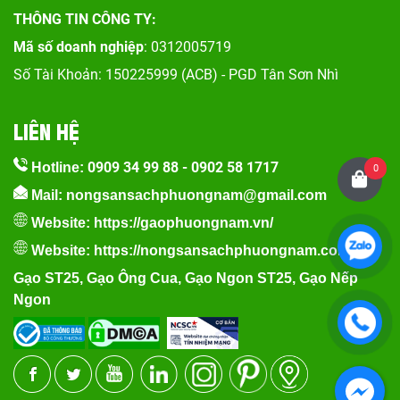
THÔNG TIN CÔNG TY:
Mã số doanh nghiệp
: 0312005719
Số Tài Khoản: 150225999 (ACB) - PGD Tân Sơn Nhì
LIÊN HỆ
0909 34 99 88
-
0902 58 1717
Hotline:
0
Mail: nongsansachphuongnam@gmail.com
Website:
https://gaophuongnam.vn/
Website:
https://nongsansachphuongnam.com
Gạo ST25
,
Gạo Ông Cua
,
Gạo Ngon ST25
,
Gạo Nếp
Ngon