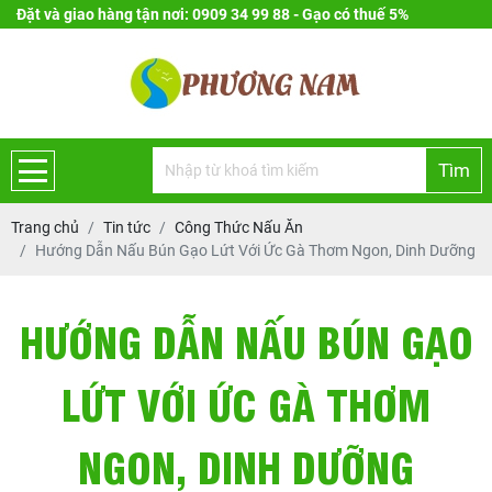
Đặt và giao hàng tận nơi: 0909 34 99 88 - Gạo có thuế 5%
Tìm
Trang chủ
Tin tức
Công Thức Nấu Ăn
Hướng Dẫn Nấu Bún Gạo Lứt Với Ức Gà Thơm Ngon, Dinh Dưỡng
HƯỚNG DẪN NẤU BÚN GẠO
LỨT VỚI ỨC GÀ THƠM
NGON, DINH DƯỠNG