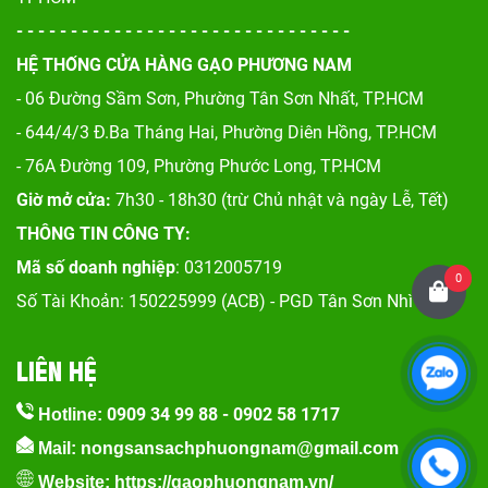
- - - - - - - - - - - - - - - - - - - - - - - - - - - - - - -
HỆ THỐNG CỬA HÀNG GẠO PHƯƠNG NAM
- 06 Đường Sầm Sơn, Phư
ờng Tân Sơn Nhất, TP.HCM
- 644/4/3 Đ.Ba Tháng Hai, Phường Diên Hồng, TP.HCM
- 76A Đường 109, Phường Phước Long, TP.HCM
Giờ mở cửa:
7h30 - 18h30 (trừ Chủ nhật và ngày Lễ, Tết)
THÔNG TIN CÔNG TY:
Mã số doanh nghiệp
: 0312005719
0
Số Tài Khoản: 150225999 (ACB) - PGD Tân Sơn Nhì
LIÊN HỆ
0909 34 99 88
-
0902 58 1717
Hotline:
Mail: nongsansachphuongnam@gmail.com
Website:
https://gaophuongnam.vn/