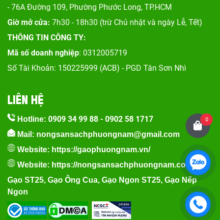
- 76A Đường 109, Phường Phước Long, TP.HCM
Giờ mở cửa:
7h30 - 18h30 (trừ Chủ nhật và ngày Lễ, Tết)
THÔNG TIN CÔNG TY:
Mã số doanh nghiệp
: 0312005719
Số Tài Khoản: 150225999 (ACB) - PGD Tân Sơn Nhì
LIÊN HỆ
0909 34 99 88
-
0902 58 1717
Hotline:
0
Mail: nongsansachphuongnam@gmail.com
Website:
https://gaophuongnam.vn/
Website:
https://nongsansachphuongnam.com
Gạo ST25
,
Gạo Ông Cua
,
Gạo Ngon ST25
,
Gạo Nếp
Ngon