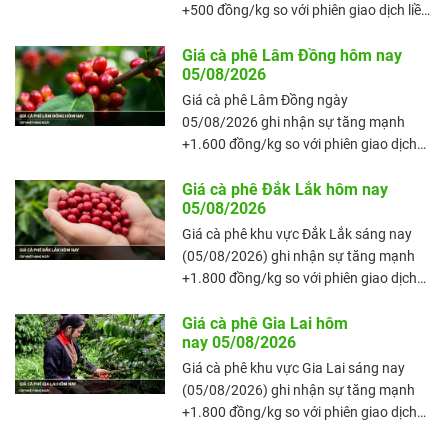
so với phiên giao dịch trước đó.
+500 đồng/kg so với phiên giao dịch liền
trước đó (ngày 05/08/2026), với mức
giá trung bình đạt 98.800 đồng/kg. Giá
Giá cà phê Lâm Đồng hôm nay
05/08/2026
cà phê nội địa tiếp tục duy trì trạng thái
tích cực, đưa mặt bằng giá tại Đắk Lắk
Giá cà phê Lâm Đồng ngày
lên mức cao hơn so với phiên giao dịch
05/08/2026 ghi nhận sự tăng mạnh
trước đó.
+1.600 đồng/kg so với phiên giao dịch
liền trước đó (ngày 04/08/2026), với
mức giá trung bình đạt 97.600 đồng/kg.
Giá cà phê Đắk Lắk hôm nay
05/08/2026
Giá cà phê nội địa bật tăng rõ rệt, đưa
mặt bằng giá tại Lâm Đồng lên mức cao
Giá cà phê khu vực Đắk Lắk sáng nay
hơn so với phiên giao dịch trước đó.
(05/08/2026) ghi nhận sự tăng mạnh
+1.800 đồng/kg so với phiên giao dịch
liền trước đó (ngày 04/08/2026), với
mức giá trung bình đạt 98.300 đồng/kg.
Giá cà phê Gia Lai hôm
nay 05/08/2026
Giá cà phê nội địa bật tăng rõ rệt, đưa
mặt bằng giá tại Đắk Lắk lên mức cao
Giá cà phê khu vực Gia Lai sáng nay
hơn so với phiên giao dịch trước đó.
(05/08/2026) ghi nhận sự tăng mạnh
+1.800 đồng/kg so với phiên giao dịch
liền trước đó (ngày 04/08/2026), với