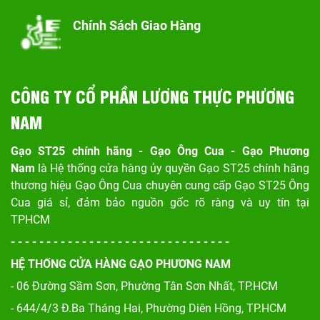
Chính Sách Giao Hàng
CÔNG TY CỔ PHẦN LƯƠNG THỰC PHƯƠNG
NAM
Gạo ST25 chính hãng - Gạo Ông Cua - Gạo Phương
Nam
là Hệ thống cửa hàng ủy quyền Gạo ST25 chính hãng
thương hiệu Gạo Ông Cua chuyên cung cấp Gạo ST25 Ông
Cua giá sỉ, đảm bảo nguồn gốc rõ ràng và uy tín tại
TPHCM
- - - - - - - - - - - - - - - - - - - - - - - - - - - - - - -
HỆ THỐNG CỬA HÀNG GẠO PHƯƠNG NAM
- 06 Đường Sầm Sơn, Phư
ờng Tân Sơn Nhất, TP.HCM
- 644/4/3 Đ.Ba Tháng Hai, Phường Diên Hồng, TP.HCM