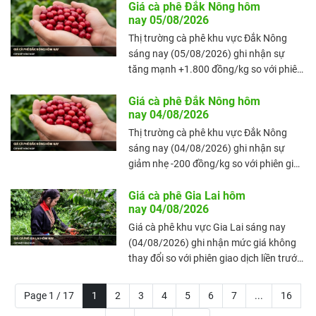
mức giá trung bình đạt 98.300 đồng/kg.
Giá cà phê Đắk Nông hôm
nay 05/08/2026
Giá cà phê nội địa bật tăng rõ rệt, đưa
mặt bằng giá tại Gia Lai lên mức cao
Thị trường cà phê khu vực Đắk Nông
hơn so với phiên giao dịch trước đó.
sáng nay (05/08/2026) ghi nhận sự
tăng mạnh +1.800 đồng/kg so với phiên
giao dịch liền trước đó (ngày
04/08/2026), với mức giá trung bình đạt
Giá cà phê Đắk Nông hôm
nay 04/08/2026
98.300 đồng/kg. Giá cà phê nội địa bật
tăng rõ rệt, đưa mặt bằng giá tại Đắk
Thị trường cà phê khu vực Đắk Nông
Nông lên mức cao hơn so với phiên giao
sáng nay (04/08/2026) ghi nhận sự
dịch trước đó.
giảm nhẹ -200 đồng/kg so với phiên giao
dịch liền trước đó (ngày 03/08/2026),
với mức giá trung bình đạt 96.500
Giá cà phê Gia Lai hôm
nay 04/08/2026
đồng/kg. Giá cà phê nội địa tiếp tục điều
chỉnh giảm, khiến mặt bằng giá tại Đắk
Giá cà phê khu vực Gia Lai sáng nay
Nông lùi xuống mức thấp hơn so với
(04/08/2026) ghi nhận mức giá không
phiên giao dịch trước đó.
thay đổi so với phiên giao dịch liền trước
đó (ngày 03/08/2026), với mức giá
trung bình đạt 96.500 đồng/kg. Giá cà
Page 1 / 17
1
2
3
4
5
6
7
...
16
phê nội địa duy trì trạng thái ổn định,