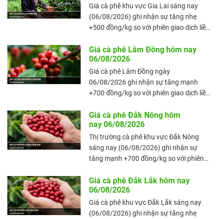
Giá cà phê khu vực Gia Lai sáng nay
(06/08/2026) ghi nhận sự tăng nhẹ
+500 đồng/kg so với phiên giao dịch liền
trước đó (ngày 05/08/2026), với mức
giá trung bình đạt 98.800 đồng/kg. Giá
Giá cà phê Lâm Đồng hôm nay
06/08/2026
cà phê nội địa tiếp tục duy trì trạng thái
tích cực, đưa mặt bằng giá tại Gia Lai
Giá cà phê Lâm Đồng ngày
lên mức cao hơn so với phiên giao dịch
06/08/2026 ghi nhận sự tăng mạnh
trước đó.
+700 đồng/kg so với phiên giao dịch liền
trước đó (ngày 05/08/2026), với mức
giá trung bình đạt 98.300 đồng/kg. Giá
Giá cà phê Đắk Nông hôm
nay 06/08/2026
cà phê nội địa tiếp tục duy trì trạng thái
tích cực, đưa mặt bằng giá tại Lâm
Thị trường cà phê khu vực Đắk Nông
Đồng lên mức cao hơn so với phiên giao
sáng nay (06/08/2026) ghi nhận sự
dịch trước đó.
tăng mạnh +700 đồng/kg so với phiên
giao dịch liền trước đó (ngày
05/08/2026), với mức giá trung bình đạt
Giá cà phê Đắk Lắk hôm nay
06/08/2026
99.000 đồng/kg. Giá cà phê nội địa tiếp
tục duy trì trạng thái tích cực, đưa mặt
Giá cà phê khu vực Đắk Lắk sáng nay
bằng giá tại Đắk Nông lên mức cao hơn
(06/08/2026) ghi nhận sự tăng nhẹ