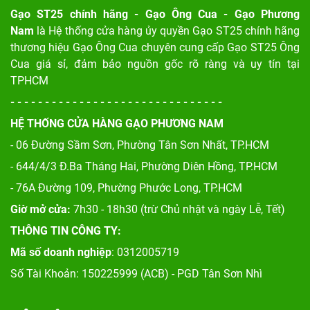
Gạo ST25 chính hãng - Gạo Ông Cua - Gạo Phương
Nam
là Hệ thống cửa hàng ủy quyền Gạo ST25 chính hãng
thương hiệu Gạo Ông Cua chuyên cung cấp Gạo ST25 Ông
Cua giá sỉ, đảm bảo nguồn gốc rõ ràng và uy tín tại
TPHCM
- - - - - - - - - - - - - - - - - - - - - - - - - - - - - - -
HỆ THỐNG CỬA HÀNG GẠO PHƯƠNG NAM
- 06 Đường Sầm Sơn, Phư
ờng Tân Sơn Nhất, TP.HCM
- 644/4/3 Đ.Ba Tháng Hai, Phường Diên Hồng, TP.HCM
- 76A Đường 109, Phường Phước Long, TP.HCM
Giờ mở cửa:
7h30 - 18h30 (trừ Chủ nhật và ngày Lễ, Tết)
THÔNG TIN CÔNG TY:
Mã số doanh nghiệp
: 0312005719
Số Tài Khoản: 150225999 (ACB) - PGD Tân Sơn Nhì