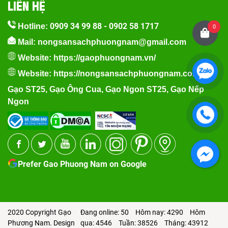
LIÊN HỆ
0909 34 99 88
-
0902 58 1717
Hotline:
0
Mail: nongsansachphuongnam@gmail.com
Website:
https://gaophuongnam.vn/
Website:
https://nongsansachphuongnam.com
Gạo ST25
,
Gạo Ông Cua
,
Gạo Ngon ST25
,
Gạo Nếp
Ngon
Prefer Gao Phuong Nam on Google
2020 Copyright Gạo
Đang online: 50
Hôm nay: 4290
Hôm
Phương Nam. Design
qua: 4546
Tuần: 38526
Tháng: 43912