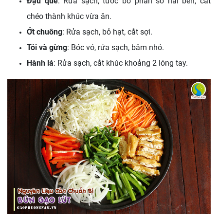
Đậu que
: Rửa sạch, tước bỏ phần sơ hai bên, cắt
chéo thành khúc vừa ăn.
Ớt chuông
: Rửa sạch, bỏ hạt, cắt sợi.
Tỏi và gừng
: Bóc vỏ, rửa sạch, băm nhỏ.
Hành lá
: Rửa sạch, cắt khúc khoảng 2 lóng tay.