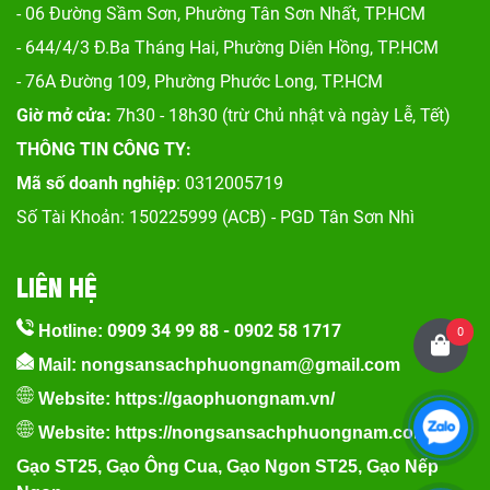
- 06 Đường Sầm Sơn, Phư
ờng Tân Sơn Nhất, TP.HCM
- 644/4/3 Đ.Ba Tháng Hai, Phường Diên Hồng, TP.HCM
- 76A Đường 109, Phường Phước Long, TP.HCM
Giờ mở cửa:
7h30 - 18h30 (trừ Chủ nhật và ngày Lễ, Tết)
THÔNG TIN CÔNG TY:
Mã số doanh nghiệp
: 0312005719
Số Tài Khoản: 150225999 (ACB) - PGD Tân Sơn Nhì
LIÊN HỆ
0909 34 99 88
-
0902 58 1717
Hotline:
0
Mail: nongsansachphuongnam@gmail.com
Website:
https://gaophuongnam.vn/
Website:
https://nongsansachphuongnam.com
Gạo ST25
,
Gạo Ông Cua
,
Gạo Ngon ST25
,
Gạo Nếp