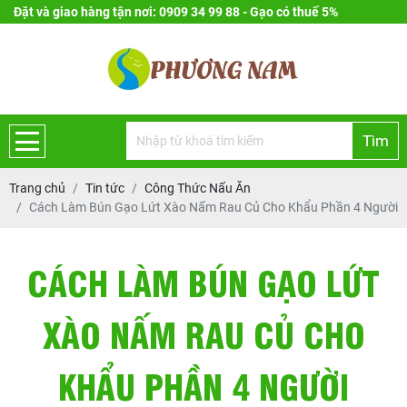
Đặt và giao hàng tận nơi: 0909 34 99 88 - Gạo có thuế 5%
Tìm
Trang chủ
Tin tức
Công Thức Nấu Ăn
Cách Làm Bún Gạo Lứt Xào Nấm Rau Củ Cho Khẩu Phần 4 Người
CÁCH LÀM BÚN GẠO LỨT
XÀO NẤM RAU CỦ CHO
KHẨU PHẦN 4 NGƯỜI