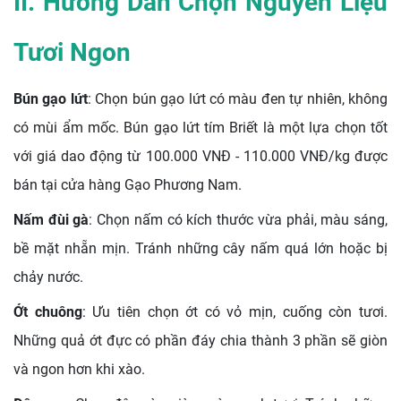
II. Hướng Dẫn Chọn Nguyên Liệu
Tươi Ngon
Bún gạo lứt
: Chọn bún gạo lứt có màu đen tự nhiên, không
có mùi ẩm mốc. Bún gạo lứt tím Briết là một lựa chọn tốt
với giá dao động từ 100.000 VNĐ - 110.000 VNĐ/kg được
bán tại cửa hàng Gạo Phương Nam.
Nấm đùi gà
: Chọn nấm có kích thước vừa phải, màu sáng,
bề mặt nhẵn mịn. Tránh những cây nấm quá lớn hoặc bị
chảy nước.
Ớt chuông
: Ưu tiên chọn ớt có vỏ mịn, cuống còn tươi.
Những quả ớt đực có phần đáy chia thành 3 phần sẽ giòn
và ngon hơn khi xào.