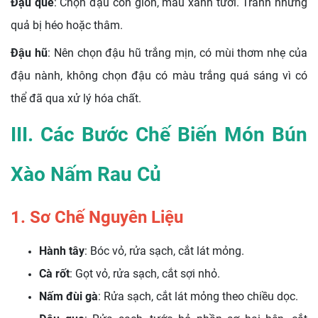
Đậu que
: Chọn đậu còn giòn, màu xanh tươi. Tránh những
quả bị héo hoặc thâm.
Đậu hũ
: Nên chọn đậu hũ trắng mịn, có mùi thơm nhẹ của
đậu nành, không chọn đậu có màu trắng quá sáng vì có
thể đã qua xử lý hóa chất.
III. Các Bước Chế Biến Món Bún
Xào Nấm Rau Củ
1. Sơ Chế Nguyên Liệu
Hành tây
: Bóc vỏ, rửa sạch, cắt lát mỏng.
Cà rốt
: Gọt vỏ, rửa sạch, cắt sợi nhỏ.
Nấm đùi gà
: Rửa sạch, cắt lát mỏng theo chiều dọc.