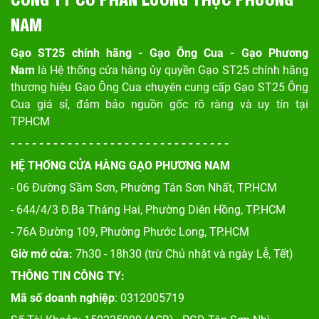
NAM
Gạo ST25 chính hãng - Gạo Ông Cua - Gạo Phương
Nam
là Hệ thống cửa hàng ủy quyền Gạo ST25 chính hãng
thương hiệu Gạo Ông Cua chuyên cung cấp Gạo ST25 Ông
Cua giá sỉ, đảm bảo nguồn gốc rõ ràng và uy tín tại
TPHCM
- - - - - - - - - - - - - - - - - - - - - - - - - - - - - - -
HỆ THỐNG CỬA HÀNG GẠO PHƯƠNG NAM
- 06 Đường Sầm Sơn, Phư
ờng Tân Sơn Nhất, TP.HCM
- 644/4/3 Đ.Ba Tháng Hai, Phường Diên Hồng, TP.HCM
- 76A Đường 109, Phường Phước Long, TP.HCM
Giờ mở cửa:
7h30 - 18h30 (trừ Chủ nhật và ngày Lễ, Tết)
THÔNG TIN CÔNG TY:
Mã số doanh nghiệp
: 0312005719