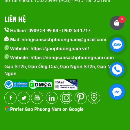
Số Tài Khoản: 150225999 (ACB) - PGD Tân Sơn Nhì
LIÊN HỆ
0
0909 34 99 88
-
0902 58 1717
Hotline:
Mail: nongsansachphuongnam@gmail.com
Website:
https://gaophuongnam.vn/
Website:
https://nongsansachphuongnam.com
Gạo ST25
,
Gạo Ông Cua
,
Gạo Ngon ST25
,
Gạo Nếp
Ngon
Prefer Gao Phuong Nam on Google
Facebook