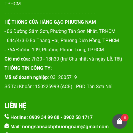
TPHCM
- - - - - - - - - - - - - - - - - - - - - - - - - - - - - - -
HỆ THỐNG CỬA HÀNG GẠO PHƯƠNG NAM
- 06 Đường Sầm Sơn, Phư
ờng Tân Sơn Nhất, TP.HCM
- 644/4/3 Đ.Ba Tháng Hai, Phường Diên Hồng, TP.HCM
- 76A Đường 109, Phường Phước Long, TP.HCM
Giờ mở cửa:
7h30 - 18h30 (trừ Chủ nhật và ngày Lễ, Tết)
THÔNG TIN CÔNG TY:
Mã số doanh nghiệp
: 0312005719
Số Tài Khoản: 150225999 (ACB) - PGD Tân Sơn Nhì
LIÊN HỆ
0909 34 99 88
-
0902 58 1717
Hotline:
0
Mail: nongsansachphuongnam@gmail.com