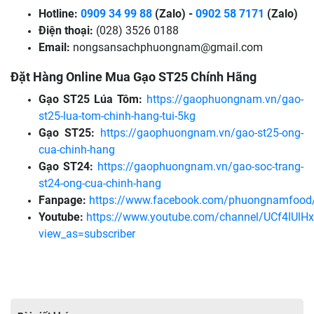
Hotline:
0909 34 99 88
(Zalo) -
0902 58 71
71
(Zalo)
Điện thoại:
(028) 3526 0188
Email:
nongsansachphuongnam@gmail.com
Đặt Hàng Online Mua Gạo ST25 Chính Hãng
Gạo ST25 Lúa Tôm:
https://gaophuongnam.vn/gao-
st25-lua-tom-chinh-hang-tui-5kg
Gạo ST25:
https://gaophuongnam.vn/gao-st25-ong-
cua-chinh-hang
Gạo ST24:
https://gaophuongnam.vn/gao-soc-trang-
st24-ong-cua-chinh-hang
Fanpage:
https://www.facebook.com/phuongnamfood
Youtube:
https://www.youtube.com/channel/UCf4IUl
view_as=subscriber