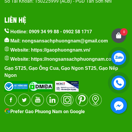
Số Tài Khoản: 150225999 (ACB) - PGD Tân Sơn Nhì
LIÊN HỆ
0909 34 99 88
-
0902 58 1717
Hotline:
0
Mail: nongsansachphuongnam@gmail.com
Website:
https://gaophuongnam.vn/
Website:
https://nongsansachphuongnam.com
Gạo ST25
,
Gạo Ông Cua
,
Gạo Ngon ST25
,
Gạo Nếp
Ngon
Prefer Gao Phuong Nam on Google