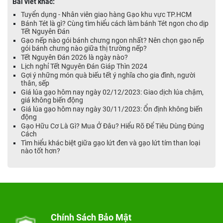
Bài viết khác:
Tuyển dụng - Nhân viên giao hàng Gạo khu vực TP.HCM
Bánh Tét là gì? Cùng tìm hiểu cách làm bánh Tét ngon cho dịp
Tết Nguyên Đán
Gạo nếp nào gói bánh chưng ngon nhất? Nên chọn gạo nếp
gói bánh chưng nào giữa thị trường nếp?
Tết Nguyên Đán 2026 là ngày nào?
Lịch nghỉ Tết Nguyên Đán Giáp Thìn 2024
Gợi ý những món quà biếu tết ý nghĩa cho gia đình, người
thân, sếp
Giá lúa gạo hôm nay ngày 02/12/2023: Giao dịch lúa chậm,
giá không biến động
Giá lúa gạo hôm nay ngày 30/11/2023: Ổn định không biến
động
Gạo Hữu Cơ Là Gì? Mua Ở Đâu? Hiểu Rõ Để Tiêu Dùng Đúng
Cách
Tìm hiểu khác biệt giữa gạo lứt đen và gạo lứt tím than loại
nào tốt hơn?
Chính Sách Bảo Mật