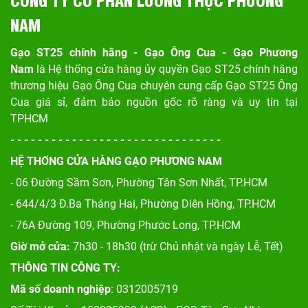
NAM
Gạo ST25 chính hãng - Gạo Ông Cua - Gạo Phương
Nam
là Hệ thống cửa hàng ủy quyền Gạo ST25 chính hãng
thương hiệu Gạo Ông Cua chuyên cung cấp Gạo ST25 Ông
Cua giá sỉ, đảm bảo nguồn gốc rõ ràng và uy tín tại
TPHCM
- - - - - - - - - - - - - - - - - - - - - - - - - - - - - - -
HỆ THỐNG CỬA HÀNG GẠO PHƯƠNG NAM
- 06 Đường Sầm Sơn, Phư
ờng Tân Sơn Nhất, TP.HCM
- 644/4/3 Đ.Ba Tháng Hai, Phường Diên Hồng, TP.HCM
- 76A Đường 109, Phường Phước Long, TP.HCM
Giờ mở cửa:
7h30 - 18h30 (trừ Chủ nhật và ngày Lễ, Tết)
THÔNG TIN CÔNG TY:
Mã số doanh nghiệp
: 0312005719