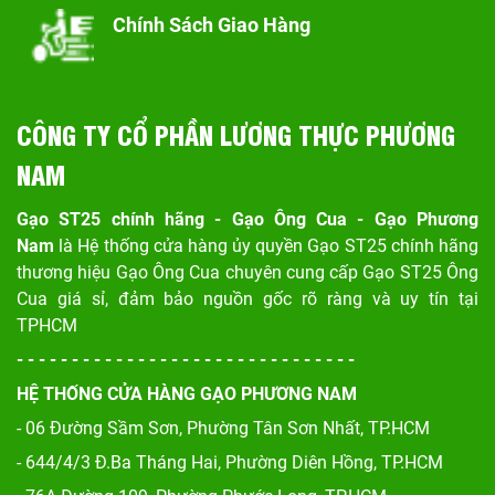
Chính Sách Giao Hàng
CÔNG TY CỔ PHẦN LƯƠNG THỰC PHƯƠNG
NAM
Gạo ST25 chính hãng - Gạo Ông Cua - Gạo Phương
Nam
là Hệ thống cửa hàng ủy quyền Gạo ST25 chính hãng
thương hiệu Gạo Ông Cua chuyên cung cấp Gạo ST25 Ông
Cua giá sỉ, đảm bảo nguồn gốc rõ ràng và uy tín tại
TPHCM
- - - - - - - - - - - - - - - - - - - - - - - - - - - - - - -
HỆ THỐNG CỬA HÀNG GẠO PHƯƠNG NAM
- 06 Đường Sầm Sơn, Phư
ờng Tân Sơn Nhất, TP.HCM
- 644/4/3 Đ.Ba Tháng Hai, Phường Diên Hồng, TP.HCM