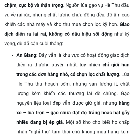
chậm, cục bộ và thận trọng
. Nguồn lúa gạo vụ Hè Thu đầu
vụ về rải rác, nhưng chất lượng chưa đồng đều, độ ẩm cao
khiến các nhà máy và kho thu mua chọn lọc kỹ hơn.
Giao
dịch diễn ra lai rai, không có dấu hiệu sôi động
như kỳ
vọng, dù đã cận cuối tháng:
An Giang
: Đây vẫn là khu vực có hoạt động giao dịch
diễn ra thường xuyên nhất, tuy nhiên
chỉ giới hạn
trong các đơn hàng nhỏ, có chọn lọc chất lượng
. Lúa
Hè Thu thu hoạch sớm, nhưng sản lượng ít, chất
lượng kém khiến các thương lái dè chừng. Gạo
nguyên liệu loại đẹp vẫn được giữ giá, nhưng
hàng
xô – lúa trộn – gạo chưa đạt độ trắng hoặc hạt gãy
nhiều đang bị ép giá
. Một số kho cho biết họ chấp
nhận “nghỉ thu” tạm thời chứ không mua hàng kém