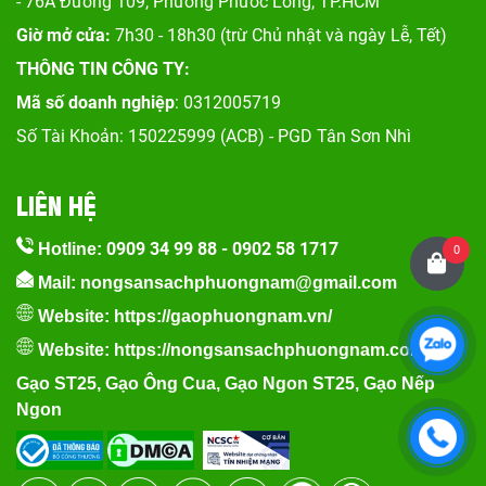
- 76A Đường 109, Phường Phước Long, TP.HCM
Giờ mở cửa:
7h30 - 18h30 (trừ Chủ nhật và ngày Lễ, Tết)
THÔNG TIN CÔNG TY:
Mã số doanh nghiệp
: 0312005719
Số Tài Khoản: 150225999 (ACB) - PGD Tân Sơn Nhì
LIÊN HỆ
0909 34 99 88
-
0902 58 1717
Hotline:
0
Mail: nongsansachphuongnam@gmail.com
Website:
https://gaophuongnam.vn/
Website:
https://nongsansachphuongnam.com
Gạo ST25
,
Gạo Ông Cua
,
Gạo Ngon ST25
,
Gạo Nếp
Ngon