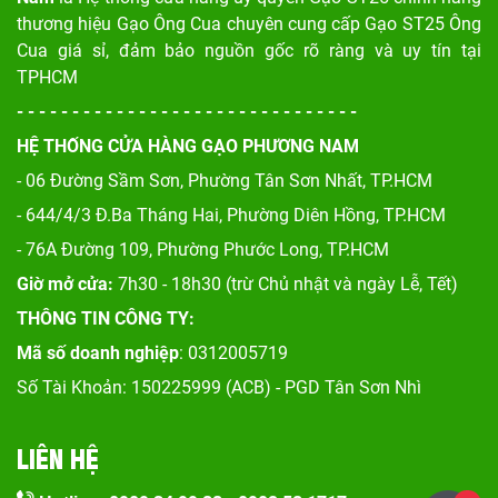
thương hiệu Gạo Ông Cua chuyên cung cấp Gạo ST25 Ông
Cua giá sỉ, đảm bảo nguồn gốc rõ ràng và uy tín tại
TPHCM
- - - - - - - - - - - - - - - - - - - - - - - - - - - - - - -
HỆ THỐNG CỬA HÀNG GẠO PHƯƠNG NAM
- 06 Đường Sầm Sơn, Phư
ờng Tân Sơn Nhất, TP.HCM
- 644/4/3 Đ.Ba Tháng Hai, Phường Diên Hồng, TP.HCM
- 76A Đường 109, Phường Phước Long, TP.HCM
Giờ mở cửa:
7h30 - 18h30 (trừ Chủ nhật và ngày Lễ, Tết)
THÔNG TIN CÔNG TY:
Mã số doanh nghiệp
: 0312005719
Số Tài Khoản: 150225999 (ACB) - PGD Tân Sơn Nhì
LIÊN HỆ