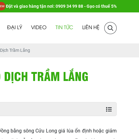
Đặt và giao hàng tận nơi: 0909 34 99 88 - Gạo có thuế 5%
ĐẠI LÝ
VIDEO
TIN TỨC
LIÊN HỆ
Dịch Trầm Lắng
O DỊCH TRẦM LẮNG
 Đồng bằng sông Cửu Long giá lúa ổn định hoặc giảm