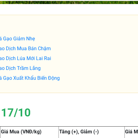
á Gạo Giảm Nhẹ
iao Dịch Mua Bán Chậm
o Dịch Lúa Mới Lai Rai
ao Dịch Trầm Lắng
á Gạo Xuất Khẩu Biến Động
 17/10
Giá Mua (VNĐ/kg)
Tăng (+), Giảm (-)
Giá 