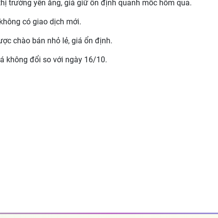
thị trường yên ắng, giá giữ ổn định quanh mốc hôm qua.
không có giao dịch mới.
c chào bán nhỏ lẻ, giá ổn định.
iá không đổi so với ngày 16/10.