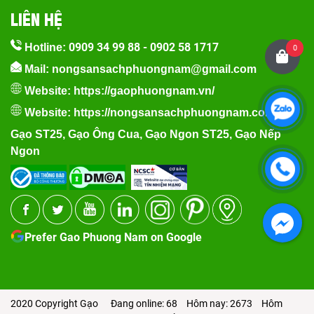
LIÊN HỆ
0909 34 99 88
-
0902 58 1717
Hotline:
0
Mail: nongsansachphuongnam@gmail.com
Website:
https://gaophuongnam.vn/
Website:
https://nongsansachphuongnam.com
Gạo ST25
,
Gạo Ông Cua
,
Gạo Ngon ST25
,
Gạo Nếp
Ngon
Prefer Gao Phuong Nam on Google
2020 Copyright Gạo
Đang online: 68
Hôm nay: 2673
Hôm