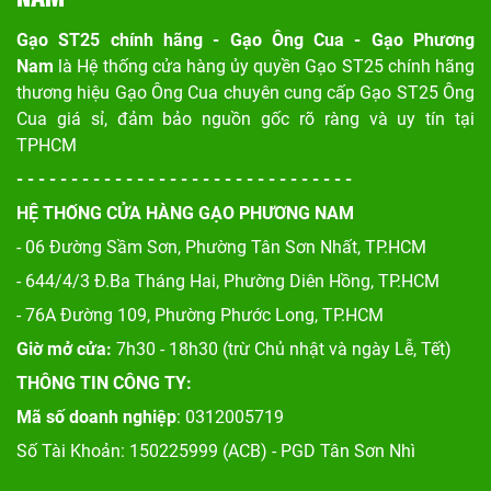
Gạo ST25 chính hãng - Gạo Ông Cua - Gạo Phương
Nam
là Hệ thống cửa hàng ủy quyền Gạo ST25 chính hãng
thương hiệu Gạo Ông Cua chuyên cung cấp Gạo ST25 Ông
Cua giá sỉ, đảm bảo nguồn gốc rõ ràng và uy tín tại
TPHCM
- - - - - - - - - - - - - - - - - - - - - - - - - - - - - - -
HỆ THỐNG CỬA HÀNG GẠO PHƯƠNG NAM
- 06 Đường Sầm Sơn, Phư
ờng Tân Sơn Nhất, TP.HCM
- 644/4/3 Đ.Ba Tháng Hai, Phường Diên Hồng, TP.HCM
- 76A Đường 109, Phường Phước Long, TP.HCM
Giờ mở cửa:
7h30 - 18h30 (trừ Chủ nhật và ngày Lễ, Tết)
THÔNG TIN CÔNG TY:
Mã số doanh nghiệp
: 0312005719
Số Tài Khoản: 150225999 (ACB) - PGD Tân Sơn Nhì