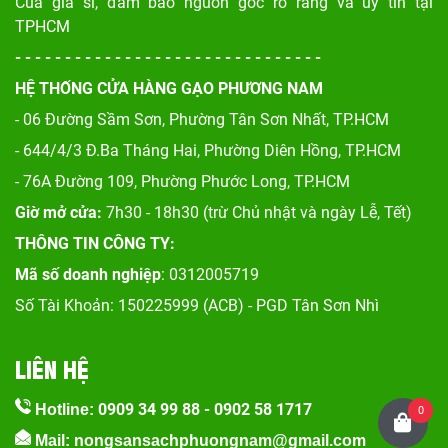
Cua giá sỉ, đảm bảo nguồn gốc rõ ràng và uy tín tại
TPHCM
- - - - - - - - - - - - - - - - - - - - - - - - - - - - - - -
HỆ THỐNG CỬA HÀNG GẠO PHƯƠNG NAM
- 06 Đường Sầm Sơn, Phư
ờng Tân Sơn Nhất, TP.HCM
- 644/4/3 Đ.Ba Tháng Hai, Phường Diên Hồng, TP.HCM
- 76A Đường 109, Phường Phước Long, TP.HCM
Giờ mở cửa:
7h30 - 18h30 (trừ Chủ nhật và ngày Lễ, Tết)
THÔNG TIN CÔNG TY:
Mã số doanh nghiệp
: 0312005719
Số Tài Khoản: 150225999 (ACB) - PGD Tân Sơn Nhì
LIÊN HỆ
0909 34 99 88
-
0902 58 1717
Hotline:
0
Mail: nongsansachphuongnam@gmail.com