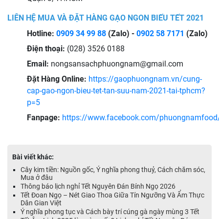
LIÊN HỆ MUA VÀ ĐẶT HÀNG GẠO NGON BIẾU TẾT 2021
Hotline:
0909 34 99 88
(Zalo) -
0902 58 71
71
(Zalo)
Điện thoại:
(028) 3526 0188
Email:
nongsansachphuongnam@gmail.com
Đặt Hàng Online:
https://gaophuongnam.vn/cung-
cap-gao-ngon-bieu-tet-tan-suu-nam-2021-tai-tphcm?
p=5
Fanpage:
https://www.facebook.com/phuongnamfood
Bài viết khác:
Cây kim tiền: Nguồn gốc, Ý nghĩa phong thuỷ, Cách chăm sóc,
Mua ở đâu
Thông báo lịch nghỉ Tết Nguyên Đán Bính Ngọ 2026
Tết Đoan Ngọ – Nét Giao Thoa Giữa Tín Ngưỡng Và Ẩm Thực
Dân Gian Việt
Ý nghĩa phong tục và Cách bày trí cúng gà ngày mùng 3 Tết