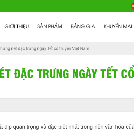
GIỚI THIỆU
SẢN PHẨM
BẢNG GIÁ
KHUYẾN MÃI
những nét đặc trưng ngày Tết cổ truyền Việt Nam
ÉT ĐẶC TRƯNG NGÀY TẾT C
là dịp quan trọng và đặc biệt nhất trong nền văn hóa c