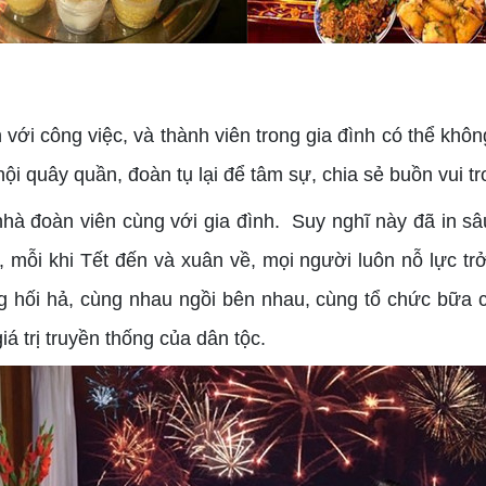
ới công việc, và thành viên trong gia đình có thể khô
hội quây quần, đoàn tụ lại để tâm sự, chia sẻ buồn vui 
nhà đoàn viên cùng với gia đình. Suy nghĩ này đã in s
, mỗi khi Tết đến và xuân về, mọi người luôn nỗ lực t
 hối hả, cùng nhau ngồi bên nhau, cùng tổ chức bữa cơ
iá trị truyền thống của dân tộc.