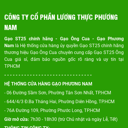
CÔNG TY CỔ PHẦN LƯƠNG THỰC PHƯƠNG
NAM
Gạo ST25 chính hãng - Gạo Ông Cua - Gạo Phương
Nam
là Hệ thống cửa hàng ủy quyền Gạo ST25 chính hãng
thương hiệu Gạo Ông Cua chuyên cung cấp Gạo ST25 Ông
Cua giá sỉ, đảm bảo nguồn gốc rõ ràng và uy tín tại
TPHCM
- - - - - - - - - - - - - - - - - - - - - - - - - - - - - - -
HỆ THỐNG CỬA HÀNG GẠO PHƯƠNG NAM
- 06 Đường Sầm Sơn, Phư
ờng Tân Sơn Nhất, TP.HCM
- 644/4/3 Đ.Ba Tháng Hai, Phường Diên Hồng, TP.HCM
- 76A Đường 109, Phường Phước Long, TP.HCM
Giờ mở cửa:
7h30 - 18h30 (trừ Chủ nhật và ngày Lễ, Tết)