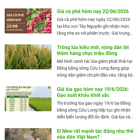
động mua bán tại vẫn khá trầm lắng.Thị
trường xuất khẩu trái chiều khi sản
Giá cà phê hôm nay 22/06/2026
lượng xuất khẩu tăng nhưng kim ngạch
Giá cà phê hôm nay ngày 22/06/2026
giảm.
tại khu vực Tây Nguyên ghi nhận mức
tăng nhẹ so với phiên trước. Giá trung
bình toàn vùng đạt 89.300 đồng/kg,
tăng 100 đồng/kg. Mặt bằng thu mua
Trồng lúa kiểu mới, nông dân lời
thêm hàng chục triệu đồng
hiện dao động trong khoảng 89.000 –
89.400 đồng/kg, cho thấy thị trường nội
Mô hình canh tác lúa giảm phát thải tại
địa vẫn duy trì ổn định ở vùng giá cao,
Đồng bằng sông Cửu Long đang giúp
dù đà tăng không quá mạnh.
nông dân giảm chi phí đầu vào, tăng lợi
nhuận hàng chục triệu đồng mỗi vụ,
đồng thời nâng cao giá trị hạt gạo và
Giá lúa gạo hôm nay 19/6/2026:
Gạo xuất khẩu khởi sắc
phát triển nông nghiệp bền vững.
Thị trường lúa gạo ngày 19/6 tại Đồng
bằng sông Cửu Long tiếp tục ghi nhận
diễn biến tương đối ổn định. Giá lúa và
gạo trong nước nhìn chung đi ngang,
giao dịch tại nhiều địa phương vẫn diễn
El Nino rất mạnh tác động như thế
nào đến Việt Nam?
ra chậm do nguồn cung không còn dồi