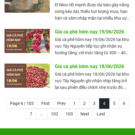
dào. Trong khi đó, giá gạo xuất khẩu 5%
El Nino rất mạnh được dự báo gây nắng
tấm của Việt Nam tăng nhẹ thêm 1
nóng kéo dài, thiếu hụt lượng mưa, hạn
USD/tấn, phản ánh tín hiệu tích cực từ
hán và xâm nhập mặn tại nhiều khu vực
thị trường quốc tế.
ở Việt Nam. Hiện tượng này cũng tác
động đến sản xuất nông nghiệp, nguồn
Giá cà phê hôm nay 19/06/2026
nước và đời sống người dân.
Giá cà phê hôm nay 19/06/2026 tại khu
vực Tây Nguyên tiếp tục ghi nhận xu
hướng tăng, với mức tăng từ 300 – 400
đồng/kg tại các địa phương trọng điểm.
Giá trung bình toàn vùng đạt 89.900
Giá cà phê hôm nay 18/06/2026
đồng/kg, tăng 400 đồng/kg, đưa thị
Giá cà phê hôm nay 18/06/2026 tại khu
trường tiến sát mốc 90.000 đồng/kg.
vực Tây Nguyên ghi nhận nhịp tăng trở
Đáng chú ý, Đắk Nông đã đạt 90.000
lại sau phiên điều chỉnh nhẹ trước đó.
đồng/kg, mức cao nhất trong bảng
Giá trung bình toàn vùng đạt 89.600
khảo sát hôm nay.
đồng/kg, tăng 400 đồng/kg. Mặt bằng
Page 4 / 103
First
Prev
1
2
3
4
5
6
thu mua hiện dao động trong khoảng
7
...
102
89.400 – 89.600 đồng/kg, cho thấy thị
103
Next
Last
trường nội địa vẫn duy trì sát mốc
90.000 đồng/kg.