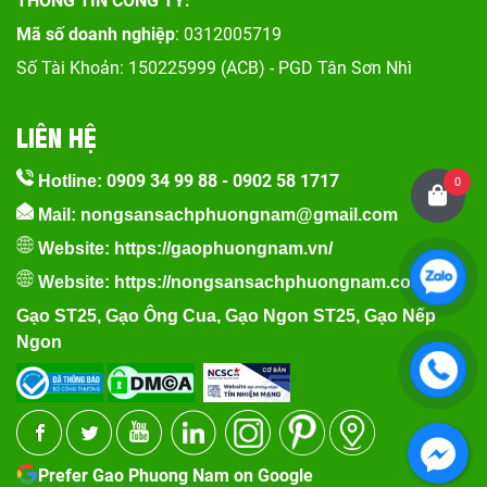
THÔNG TIN CÔNG TY:
Mã số doanh nghiệp
: 0312005719
Số Tài Khoản: 150225999 (ACB) - PGD Tân Sơn Nhì
LIÊN HỆ
0909 34 99 88
-
0902 58 1717
Hotline:
0
Mail: nongsansachphuongnam@gmail.com
Website:
https://gaophuongnam.vn/
Website:
https://nongsansachphuongnam.com
Gạo ST25
,
Gạo Ông Cua
,
Gạo Ngon ST25
,
Gạo Nếp
Ngon
Prefer Gao Phuong Nam on Google