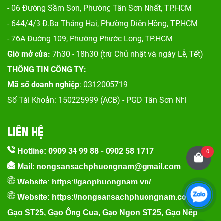
- 06 Đường Sầm Sơn, Phư
ờng Tân Sơn Nhất, TP.HCM
- 644/4/3 Đ.Ba Tháng Hai, Phường Diên Hồng, TP.HCM
- 76A Đường 109, Phường Phước Long, TP.HCM
Giờ mở cửa:
7h30 - 18h30 (trừ Chủ nhật và ngày Lễ, Tết)
THÔNG TIN CÔNG TY:
Mã số doanh nghiệp
: 0312005719
Số Tài Khoản: 150225999 (ACB) - PGD Tân Sơn Nhì
LIÊN HỆ
0909 34 99 88
-
0902 58 1717
Hotline:
0
Mail: nongsansachphuongnam@gmail.com
Website:
https://gaophuongnam.vn/
Website:
https://nongsansachphuongnam.com
Gạo ST25
,
Gạo Ông Cua
,
Gạo Ngon ST25
,
Gạo Nếp