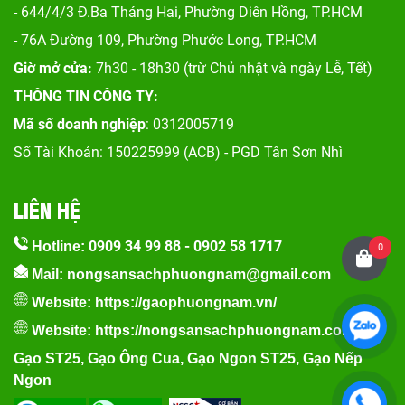
- 644/4/3 Đ.Ba Tháng Hai, Phường Diên Hồng, TP.HCM
- 76A Đường 109, Phường Phước Long, TP.HCM
Giờ mở cửa:
7h30 - 18h30 (trừ Chủ nhật và ngày Lễ, Tết)
THÔNG TIN CÔNG TY:
Mã số doanh nghiệp
: 0312005719
Số Tài Khoản: 150225999 (ACB) - PGD Tân Sơn Nhì
LIÊN HỆ
0909 34 99 88
-
0902 58 1717
Hotline:
0
Mail: nongsansachphuongnam@gmail.com
Website:
https://gaophuongnam.vn/
Website:
https://nongsansachphuongnam.com
Gạo ST25
,
Gạo Ông Cua
,
Gạo Ngon ST25
,
Gạo Nếp
Ngon