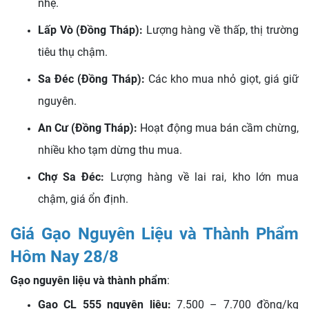
nhẹ.
Lấp Vò (Đồng Tháp):
Lượng hàng về thấp, thị trường
tiêu thụ chậm.
Sa Đéc (Đồng Tháp):
Các kho mua nhỏ giọt, giá giữ
nguyên.
An Cư (Đồng Tháp):
Hoạt động mua bán cầm chừng,
nhiều kho tạm dừng thu mua.
Chợ Sa Đéc:
Lượng hàng về lai rai, kho lớn mua
chậm, giá ổn định.
Giá Gạo Nguyên Liệu và Thành Phẩm
Hôm Nay 28/8
Gạo nguyên liệu và thành phẩm
:
Gạo CL 555 nguyên liệu:
7.500 – 7.700 đồng/kg