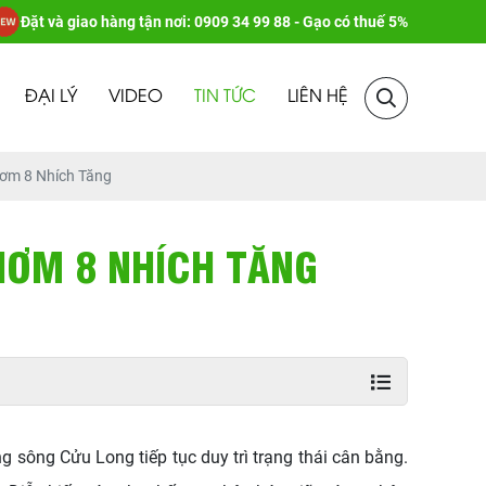
Đặt và giao hàng tận nơi: 0909 34 99 88 - Gạo có thuế 5%
ĐẠI LÝ
VIDEO
TIN TỨC
LIÊN HỆ
ơm 8 Nhích Tăng
THƠM 8 NHÍCH TĂNG
g sông Cửu Long tiếp tục duy trì trạng thái cân bằng.