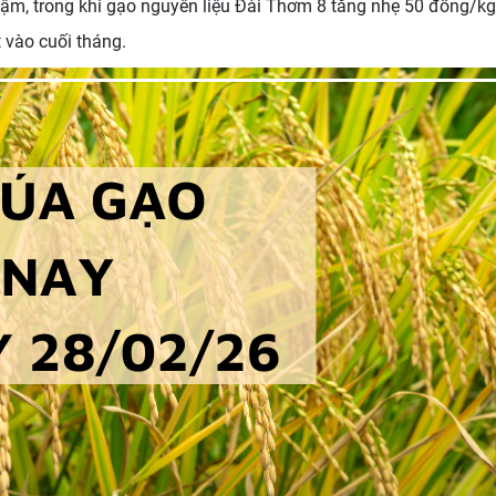
chậm, trong khi gạo nguyên liệu Đài Thơm 8 tăng nhẹ 50 đồng/k
 vào cuối tháng.