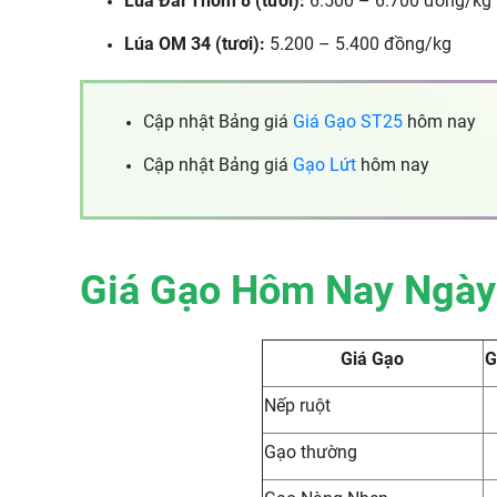
Lúa Đài Thơm 8 (tươi):
6.500 – 6.700 đồng/kg
Lúa OM 34 (tươi):
5.200 – 5.400 đồng/kg
Cập nhật Bảng giá
Giá Gạo ST25
hôm nay
Cập nhật Bảng giá
Gạo Lứt
hôm nay
Giá Gạo Hôm Nay Ngày
Giá Gạo
G
Nếp ruột
Gạo thường