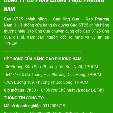
NAM
Gạo ST25 chính hãng - Gạo Ông Cua - Gạo Phương
Nam
là Hệ thống cửa hàng ủy quyền Gạo ST25 chính hãng
thương hiệu Gạo Ông Cua chuyên cung cấp Gạo ST25 Ông
Cua giá sỉ, đảm bảo nguồn gốc rõ ràng và uy tín tại
TPHCM
- - - - - - - - - - - - - - - - - - - - - - - - - - - - - - -
HỆ THỐNG CỬA HÀNG GẠO PHƯƠNG NAM
- 06 Đường Sầm Sơn, Phư
ờng Tân Sơn Nhất, TP.HCM
- 644/4/3 Đ.Ba Tháng Hai, Phường Diên Hồng, TP.HCM
- 76A Đường 109, Phường Phước Long, TP.HCM
Giờ mở cửa:
7h30 - 18h30 (trừ Chủ nhật và ngày Lễ, Tết)
THÔNG TIN CÔNG TY:
Mã số doanh nghiệp
: 0312005719