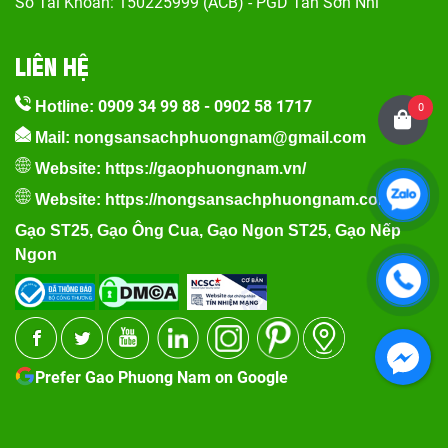
Số Tài Khoản: 150225999 (ACB) - PGD Tân Sơn Nhì
LIÊN HỆ
0909 34 99 88
-
0902 58 1717
Hotline:
0
Mail: nongsansachphuongnam@gmail.com
Website:
https://gaophuongnam.vn/
Website:
https://nongsansachphuongnam.com
Gạo ST25
,
Gạo Ông Cua
,
Gạo Ngon ST25
,
Gạo Nếp
Ngon
Prefer Gao Phuong Nam on Google