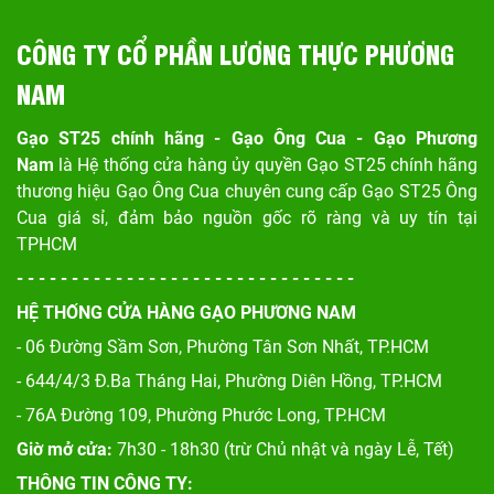
CÔNG TY CỔ PHẦN LƯƠNG THỰC PHƯƠNG
NAM
Gạo ST25 chính hãng - Gạo Ông Cua - Gạo Phương
Nam
là Hệ thống cửa hàng ủy quyền Gạo ST25 chính hãng
thương hiệu Gạo Ông Cua chuyên cung cấp Gạo ST25 Ông
Cua giá sỉ, đảm bảo nguồn gốc rõ ràng và uy tín tại
TPHCM
- - - - - - - - - - - - - - - - - - - - - - - - - - - - - - -
HỆ THỐNG CỬA HÀNG GẠO PHƯƠNG NAM
- 06 Đường Sầm Sơn, Phư
ờng Tân Sơn Nhất, TP.HCM
- 644/4/3 Đ.Ba Tháng Hai, Phường Diên Hồng, TP.HCM
- 76A Đường 109, Phường Phước Long, TP.HCM
Giờ mở cửa:
7h30 - 18h30 (trừ Chủ nhật và ngày Lễ, Tết)
THÔNG TIN CÔNG TY: