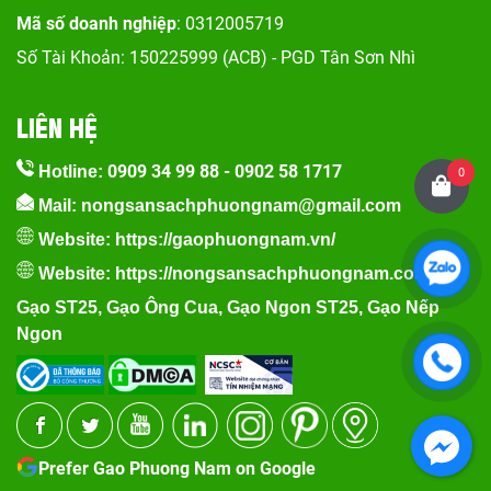
Mã số doanh nghiệp
: 0312005719
Số Tài Khoản: 150225999 (ACB) - PGD Tân Sơn Nhì
LIÊN HỆ
0909 34 99 88
-
0902 58 1717
Hotline:
0
Mail: nongsansachphuongnam@gmail.com
Website:
https://gaophuongnam.vn/
Website:
https://nongsansachphuongnam.com
Gạo ST25
,
Gạo Ông Cua
,
Gạo Ngon ST25
,
Gạo Nếp
Ngon
Prefer Gao Phuong Nam on Google