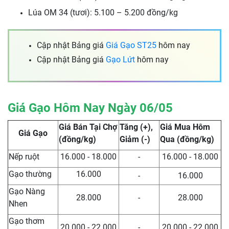
Lúa OM 34 (tươi): 5.100 – 5.200 đồng/kg
Cập nhật Bảng giá
Giá Gạo ST25
hôm nay
Cập nhật Bảng giá
Gạo Lứt
hôm nay
Giá Gạo Hôm Nay Ngày 06/05
Giá Bán Tại Chợ
Tăng (+),
Giá Mua Hôm
Giá Gạo
(đồng/kg)
Giảm (-)
Qua (đồng/kg)
Nếp ruột
16.000 - 18.000
-
16.000 - 18.000
Gạo thường
16.000
-
16.000
Gạo Nàng
28.000
-
28.000
Nhen
Gạo thơm
20.000 - 22.000
-
20.000 - 22.000