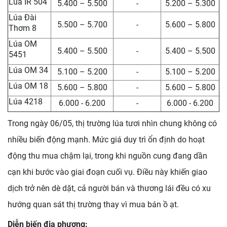
Lúa IR 504
5.400 – 5.500
-
5.200 – 5.300
Lúa Đài
5.500 – 5.700
-
5.600 – 5.800
Thơm 8
Lúa OM
5.400 – 5.500
-
5.400 – 5.500
5451
Lúa OM 34
5.100 – 5.200
-
5.100 – 5.200
Lúa OM 18
5.600 – 5.800
-
5.600 – 5.800
Lúa 4218
6.000 - 6.200
-
6.000 - 6.200
Trong ngày 06/05, thị trường lúa tươi nhìn chung không có
nhiều biến động mạnh. Mức giá duy trì ổn định do hoạt
động thu mua chậm lại, trong khi nguồn cung đang dần
cạn khi bước vào giai đoạn cuối vụ. Điều này khiến giao
dịch trở nên dè dặt, cả người bán và thương lái đều có xu
hướng quan sát thị trường thay vì mua bán ồ ạt.
Diễn biến địa phương: