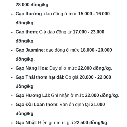
28.000 đồng/kg
.
Gạo thường
: dao động ở mốc
15.000 - 16.000
đồng/kg.
Gạo thơm
: Giá dao động từ
17.000 - 23.000
đồng/kg
.
Gạo Jasmine
: dao động ở mức
18.000 - 20.000
đồng/kg.
Gạo Nàng Hoa
: Duy trì ở mức
22.000 đồng/kg
.
Gạo Thái thơm hạt dài
: Có giá
20.000 - 22.000
đồng/kg
.
Gạo Hương Lài
: Ghi nhận ở mức
22.000 đồng/kg
.
Gạo Đài Loan thơm
: Vẫn ổn định tại
21.000
đồng/kg
.
Gạo Nhật
: Hiện giữ mức giá
22.500 đồng/kg
.