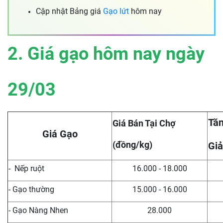
Cập nhật Bảng giá
Gạo lứt
hôm nay
2. Giá gạo hôm nay ngày
29/03
Tăn
Giá Bán Tại Chợ
Giá Gạo
(đồng/kg)
Giả
- Nếp ruột
16.000 - 18.000
- Gạo thường
15.000 - 16.000
- Gạo Nàng Nhen
28.000