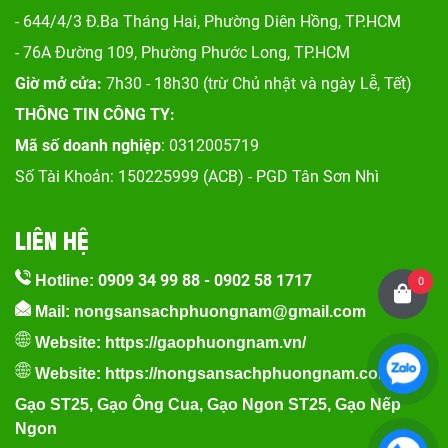
- 644/4/3 Đ.Ba Tháng Hai, Phường Diên Hồng, TP.HCM
- 76A Đường 109, Phường Phước Long, TP.HCM
Giờ mở cửa:
7h30 - 18h30 (trừ Chủ nhật và ngày Lễ, Tết)
THÔNG TIN CÔNG TY:
Mã số doanh nghiệp
: 0312005719
Số Tài Khoản: 150225999 (ACB) - PGD Tân Sơn Nhì
LIÊN HỆ
0909 34 99 88
-
0902 58 1717
Hotline:
0
Mail: nongsansachphuongnam@gmail.com
Website:
https://gaophuongnam.vn/
Website:
https://nongsansachphuongnam.com
Gạo ST25
,
Gạo Ông Cua
,
Gạo Ngon ST25
,
Gạo Nếp
Ngon