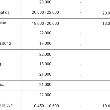
n
28.000
-
hạt dài
20.000 - 22.000
-
20.0
mine
-
18.000 - 20.000
18.0
22.000
-
g dụng
17.000
-
-
22.000
g
18.000
-
21.000
-
Loan
21.000
-
22.000
-
u IR 504
10.450 - 10.600
-
10.6