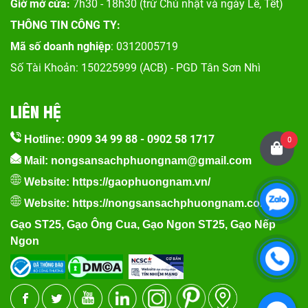
Giờ mở cửa:
7h30 - 18h30 (trừ Chủ nhật và ngày Lễ, Tết)
THÔNG TIN CÔNG TY:
Mã số doanh nghiệp
: 0312005719
Số Tài Khoản: 150225999 (ACB) - PGD Tân Sơn Nhì
LIÊN HỆ
0909 34 99 88
-
0902 58 1717
Hotline:
0
Mail: nongsansachphuongnam@gmail.com
Website:
https://gaophuongnam.vn/
Website:
https://nongsansachphuongnam.com
Gạo ST25
,
Gạo Ông Cua
,
Gạo Ngon ST25
,
Gạo Nếp
Ngon