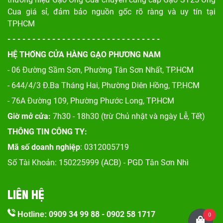
Cua giá sỉ, đảm bảo nguồn gốc rõ ràng và uy tín tại
TPHCM
- - - - - - - - - - - - - - - - - - - - - - - - - - - - - - -
HỆ THỐNG CỬA HÀNG GẠO PHƯƠNG NAM
- 06 Đường Sầm Sơn, Phư
ờng Tân Sơn Nhất, TP.HCM
- 644/4/3 Đ.Ba Tháng Hai, Phường Diên Hồng, TP.HCM
- 76A Đường 109, Phường Phước Long, TP.HCM
Giờ mở cửa:
7h30 - 18h30 (trừ Chủ nhật và ngày Lễ, Tết)
THÔNG TIN CÔNG TY:
Mã số doanh nghiệp
: 0312005719
Số Tài Khoản: 150225999 (ACB) - PGD Tân Sơn Nhì
LIÊN HỆ
0909 34 99 88
-
0902 58 1717
Hotline:
0