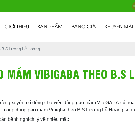
GIỚI THIỆU
SẢN PHẨM
BẢNG GIÁ
KHUYẾN MÃI
 B.S Lương Lễ Hoàng
 MẦM VIBIGABA THEO B.S 
hường xuyên cổ động cho việc dùng gạo mầm VibiGABA có hoạ
iện thì công dụng gạo mầm Vibigba theo B.S Lương Lễ Hoàng là n
ăn bệnh nghịch lý về nhiều mặt: