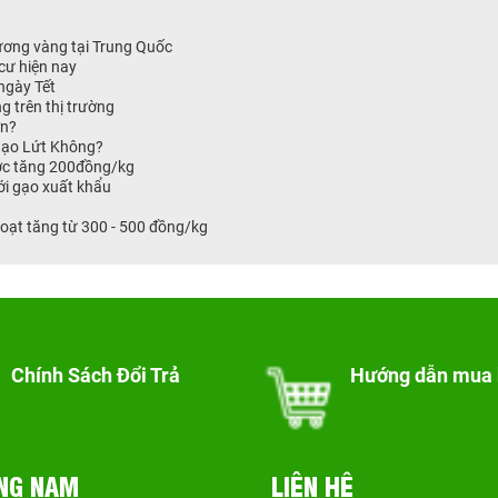
ương vàng tại Trung Quốc
cư hiện nay
ngày Tết
ng trên thị trường
ơn?
Gạo Lứt Không?
ước tăng 200đồng/kg
ới gạo xuất khẩu
oạt tăng từ 300 - 500 đồng/kg
Chính Sách Đổi Trả
Hướng dẫn mua
NG NAM
LIÊN HỆ