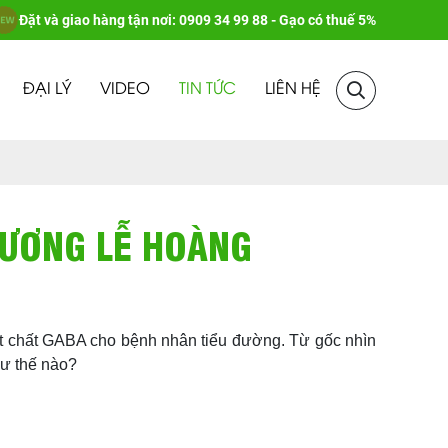
Đặt và giao hàng tận nơi: 0909 34 99 88 - Gạo có thuế 5%
ĐẠI LÝ
VIDEO
TIN TỨC
LIÊN HỆ
LƯƠNG LỄ HOÀNG
t chất GABA cho bệnh nhân tiểu đường. Từ gốc nhìn
hư thế nào?