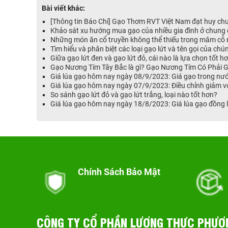
Bài viết khác:
[Thông tin Báo Chí] Gạo Thơm RVT Việt Nam đạt huy ch
Khảo sát xu hướng mua gạo của nhiều gia đình ở chung 
Những món ăn cổ truyền không thể thiếu trong mâm cỗ 
Tìm hiểu và phân biệt các loại gạo lứt và tên gọi của chú
Giữa gạo lứt đen và gạo lứt đỏ, cái nào là lựa chọn tốt h
Gạo Nương Tím Tây Bắc là gì? Gạo Nương Tím Có Phải 
Giá lúa gạo hôm nay ngày 08/9/2023: Giá gạo trong n
Giá lúa gạo hôm nay ngày 07/9/2023: Điều chỉnh giảm v
So sánh gạo lứt đỏ và gạo lứt trắng, loại nào tốt hơn?
Giá lúa gạo hôm nay ngày 18/8/2023: Giá lúa gạo đồng l
Chính Sách Bảo Mật
CÔNG TY CỔ PHẦN LƯƠNG THỰC PHƯƠ