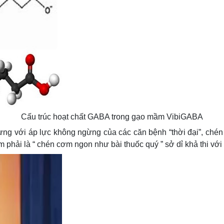
Cấu trúc hoạt chất GABA trong gạo mầm VibiGABA
ng với áp lực không ngừng của các căn bệnh “thời đại”, chén
m phải là “ chén cơm ngon như bài thuốc quý ” sở dỉ khả thi vớ