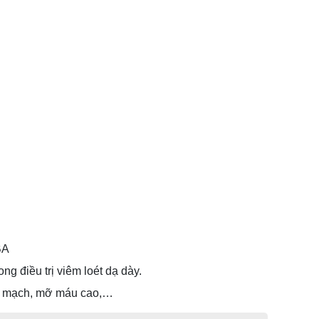
BA
 điều trị viêm loét dạ dày.
im mạch, mỡ máu cao,…