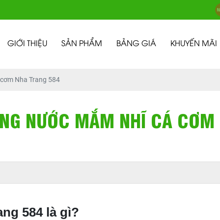
GIỚI THIỆU
SẢN PHẨM
BẢNG GIÁ
KHUYẾN MÃI
 cơm Nha Trang 584
ÒNG NƯỚC MẮM NHĨ CÁ CƠM
g 584 là gì?