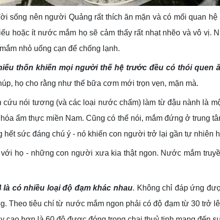
đời sống nên người Quảng rất thích ăn mặn và có mối quan h
iếu hoặc ít nước mắm họ sẽ cảm thấy rất nhạt nhẽo và vô vị.
 mắm nhỏ uống cạn để chống lạnh.
hiếu thốn khiến mọi người thế hệ trước đều có thói quen
p, họ cho rằng như thế bữa cơm mới trọn vẹn, mặn mà.
 cứu nói tương (và các loại nước chấm) làm từ đậu nành là m
ăn hóa ẩm thực miền Nam. Cũng có thể nói, mắm đứng ở trung t
hết sức đáng chú ý - nó khiến con người trở lại gần tự nhiên 
với họ - những con người xưa kia thật ngon. Nước mắm truyền 
 là có nhiều loại độ đạm khác nhau
. Không chỉ đáp ứng đượ
g. Theo tiêu chí từ nước mắm ngon phải có độ đạm từ 30 trở 
y cao hơn là 60 độ được đóng trong chai thuỷ tinh mang đến s