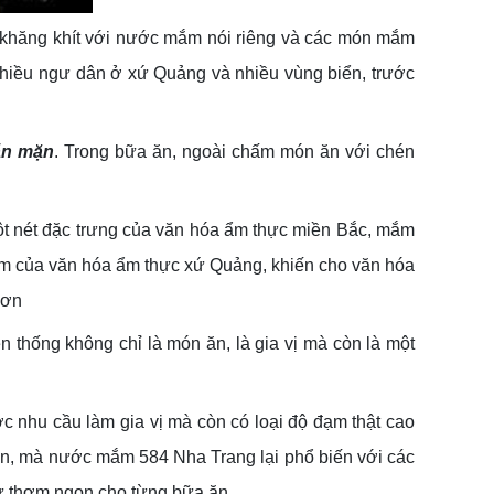
ệ khăng khít với nước mắm nói riêng và các món mắm
 Nhiều ngư dân ở xứ Quảng và nhiều vùng biển, trước
 ăn mặn
. Trong bữa ăn, ngoài chấm món ăn với chén
ột nét đặc trưng của văn hóa ẩm thực miền Bắc, mắm
âm của văn hóa ẩm thực xứ Quảng, khiến cho văn hóa
hơn
thống không chỉ là món ăn, là gia vị mà còn là một
c nhu cầu làm gia vị mà còn có loại độ đạm thật cao
lên, mà nước mắm 584 Nha Trang lại phổ biến với các
ự thơm ngon cho từng bữa ăn.