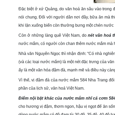
Đặc biệt ở xứ Quảng, do văn hoá ăn sâu vào trong 
nói chung. Đối với người dân nơi đây, bữa ăn mà th
khi lặn xuống biển còn thường bưng một chén nước
Còn ở những làng quê Việt Nam, do
nét văn hoá t
nước mắm, có người còn chan thêm nước mắm mà hú
Nhà văn Nguyên Ngọc thì nhận định: “Có nhà nghiên
(và các loại nước mắm) là một nét đặc trưng của v
ấy là một văn hóa đậm đà, mạnh mẽ và điều này càng 
Vì thế, vị đậm đà của nước mắm 584 Nha Trang đối 
phần của lịch sử, văn hoá Việt Nam.
Điểm nội bật khác của nước mắm nhĩ cá cơm 584
cho hương vị đậm, thơm ngon, hậu vị ngọt để ăn sốn
dòng nước mắm có độ đạm từ 30 độ, 35 độ, 40 độ ha