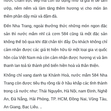
nước chấm trực tiếp mà còn sử dụng như là gia vị để tẩm
ướp, nêm nếm và làm tăng thêm hương vị cho món ăn
thêm phần dậy mùi và đậm đà.
Đến Nha Trang, ngoài thưởng thức những món ngon đặc
sản thì nước mắm nhĩ cá cơm 584 cũng là một đặc sản
không thể bỏ qua khi đặt chân tới đây. Du khách không chỉ
cảm nhận được các giá trị hiện hữu từ một loại gia vị quốc
hồn của Việt Nam mà còn cảm nhận được hương vị và âm
thanh lan toả từ thành phố biển hiền hoà và thân thiện.
Không chỉ vang danh tại Khánh Hoà, nước mắm 584 Nha
Trang còn được tiêu thụ rộng rãi ở hầu khắp các tỉnh thành
trong cả nước như: Thái Nguyên, Hà Nội, nam Định, Nghệ
An, Đà Nẵng, Hải Phòng, TP. HCM, Đồng Nai, Vũng Tàu,
An Giang, Bạc Liêu. ..