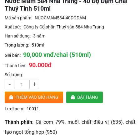
Nước Mắm 584 Nha Trang - 40 Độ Đạm Chai
Thuỷ Tinh 510ml
Mã sản phẩm:
NUOCMAM584-40DODAM
Xuất xứ:
Công ty Cổ phần Thuỷ sản 584 Nha Trang
Hạn sử dụng:
3 năm
Trọng lương:
510ml
90,000 vnđ/chai (510ml)
Giá bán:
90.000đ
Thành tiền:
Số lượng:
-
+
THÊM VÀO GIỎ HÀNG
ĐẶT HÀNG
Lượt xem:
10011
Thành phần
: Cá cơm 79%, muối, chất điều vị (635), chất
tạo ngọt tổng hợp (950)