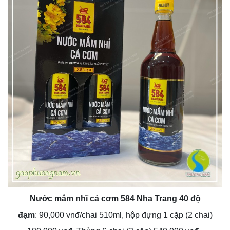
Nước mắm nhĩ cá cơm 584 Nha Trang 40 độ
đạm
: 90,000 vnđ/chai 510ml, hộp đựng 1 cặp (2 chai)