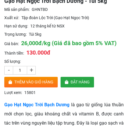
Gạo Hạt Ngọc Trời Bạch Dương - Túi 5kg
Mã sản phẩm:
GHNTBD
Xuất xứ:
Tập đoàn Lộc Trời (Gạo Hạt Ngọc Trời)
Hạn sử dụng:
12 tháng kể từ NSX
Trọng lương:
Túi 5kg
26,000đ/kg (Giá đã bao gồm 5% VAT)
Giá bán:
130.000đ
Thành tiền:
Số lượng:
-
+
THÊM VÀO GIỎ HÀNG
ĐẶT HÀNG
Lượt xem:
15801
Gạo Hạt Ngọc Trời Bạch Dương
là gạo từ giống lúa thuần
mới chọn lọc, giàu khoáng chất và vitamin B, được canh
tác trên vùng nguyên liệu tập trung. Đây là loại gạo sạch và