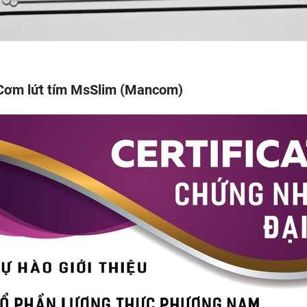
ẻ Cơm lứt tím MsSlim (Mancom)