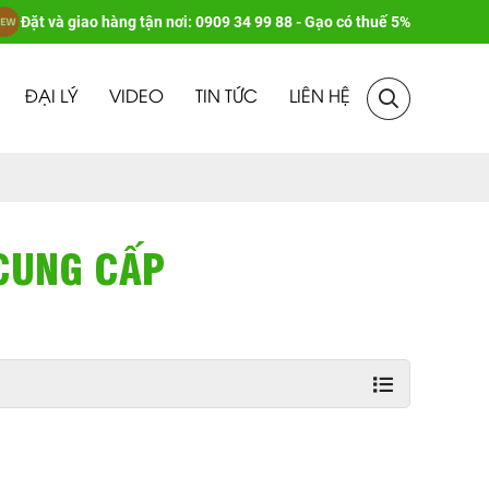
Đặt và giao hàng tận nơi: 0909 34 99 88 - Gạo có thuế 5%
ĐẠI LÝ
VIDEO
TIN TỨC
LIÊN HỆ
 CUNG CẤP