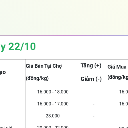
ày 22/10
Tăng (+)
Giá Bán Tại Chợ
Giá Mua
ạo
(đồng/kg
(đồng/kg)
Giảm (-)
16.000 - 18.000
16.0
-
16.000 - 17.000
-
16.0
n
28.000
-
hạt dài
20.000 - 22.000
-