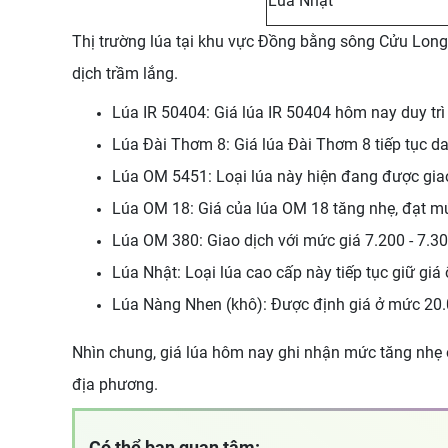
Lúa Nhật
Thị trường lúa tại khu vực Đồng bằng sông Cửu Long 
dịch trầm lắng.
Lúa IR 50404: Giá lúa IR 50404 hôm nay duy tr
Lúa Đài Thơm 8: Giá lúa Đài Thơm 8 tiếp tục da
Lúa OM 5451: Loại lúa này hiện đang được giao
Lúa OM 18: Giá của lúa OM 18 tăng nhẹ, đạt mứ
Lúa OM 380: Giao dịch với mức giá 7.200 - 7.3
Lúa Nhật: Loại lúa cao cấp này tiếp tục giữ gi
Lúa Nàng Nhen (khô): Được định giá ở mức 20.
Nhìn chung, giá lúa hôm nay ghi nhận mức tăng nhẹ ở 
địa phương.
Có thể bạn quan tâm: