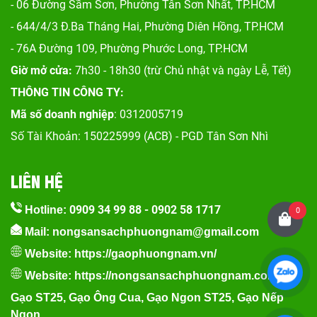
- 06 Đường Sầm Sơn, Phư
ờng Tân Sơn Nhất, TP.HCM
- 644/4/3 Đ.Ba Tháng Hai, Phường Diên Hồng, TP.HCM
- 76A Đường 109, Phường Phước Long, TP.HCM
Giờ mở cửa:
7h30 - 18h30 (trừ Chủ nhật và ngày Lễ, Tết)
THÔNG TIN CÔNG TY:
Mã số doanh nghiệp
: 0312005719
Số Tài Khoản: 150225999 (ACB) - PGD Tân Sơn Nhì
LIÊN HỆ
0909 34 99 88
-
0902 58 1717
Hotline:
0
Mail: nongsansachphuongnam@gmail.com
Website:
https://gaophuongnam.vn/
Website:
https://nongsansachphuongnam.com
Gạo ST25
,
Gạo Ông Cua
,
Gạo Ngon ST25
,
Gạo Nếp
Ngon