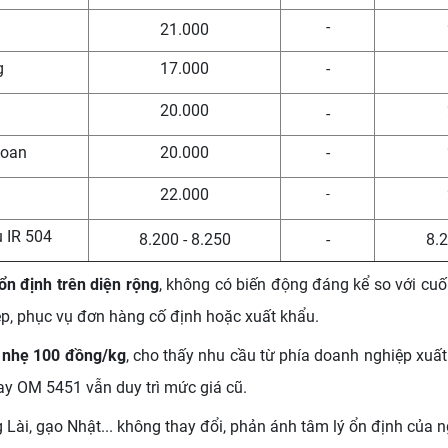
-
21.000
g
17.000
-
20.000
-
Loan
20.000
-
22.000
-
u IR 504
8.200 - 8.250
-
8.2
ổn định trên diện rộng
, không có biến động đáng kể so với cuối
ẹp, phục vụ đơn hàng cố định hoặc xuất khẩu.
g nhẹ 100 đồng/kg
, cho thấy nhu cầu từ phía doanh nghiệp xuất 
ay OM 5451 vẫn duy trì mức giá cũ.
 Lài, gạo Nhật... không thay đổi, phản ánh tâm lý ổn định của 