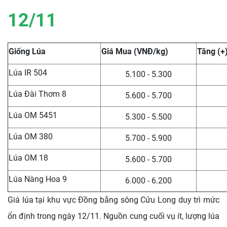
12/11
Giống Lúa
Giá Mua (VNĐ/kg)
Tăng (+)
Lúa IR 504
5.100 - 5.300
Lúa Đài Thơm 8
5.600 - 5.700
Lúa OM 5451
5.300 - 5.500
Lúa OM 380
5.700 - 5.900
Lúa OM 18
5.600 - 5.700
Lúa Nàng Hoa 9
6.000 - 6.200
Giá lúa tại khu vực Đồng bằng sông Cửu Long duy trì mức
ổn định trong ngày 12/11. Nguồn cung cuối vụ ít, lượng lúa