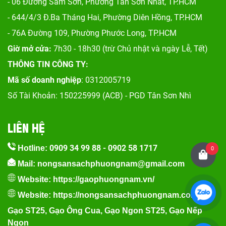
- 06 Đường Sầm Sơn, Phư
ờng Tân Sơn Nhất, TP.HCM
- 644/4/3 Đ.Ba Tháng Hai, Phường Diên Hồng, TP.HCM
- 76A Đường 109, Phường Phước Long, TP.HCM
Giờ mở cửa:
7h30 - 18h30 (trừ Chủ nhật và ngày Lễ, Tết)
THÔNG TIN CÔNG TY:
Mã số doanh nghiệp
: 0312005719
Số Tài Khoản: 150225999 (ACB) - PGD Tân Sơn Nhì
LIÊN HỆ
0909 34 99 88
-
0902 58 1717
Hotline:
0
Mail: nongsansachphuongnam@gmail.com
Website:
https://gaophuongnam.vn/
Website:
https://nongsansachphuongnam.com
Gạo ST25
,
Gạo Ông Cua
,
Gạo Ngon ST25
,
Gạo Nếp
Ngon