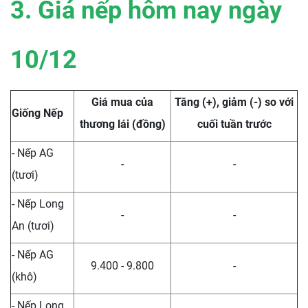
3. Giá nếp hôm nay ngày
10/12
Giá mua của
Tăng (+), giảm (-) so với
Giống Nếp
thương lái (đồng)
cuối tuần trước
- Nếp AG
-
-
(tươi)
- Nếp Long
-
-
An (tươi)
- Nếp AG
9.400 - 9.800
-
(khô)
- Nếp Long