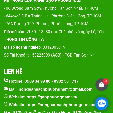
HỆ THỐNG CỬA HÀNG GẠO PHƯƠNG NAM
- 06 Đường Sầm Sơn, Phư
ờng Tân Sơn Nhất, TP.HCM
- 644/4/3 Đ.Ba Tháng Hai, Phường Diên Hồng, TP.HCM
- 76A Đường 109, Phường Phước Long, TP.HCM
Giờ mở cửa:
7h30 - 18h30 (trừ Chủ nhật và ngày Lễ, Tết)
THÔNG TIN CÔNG TY:
Mã số doanh nghiệp
: 0312005719
Số Tài Khoản: 150225999 (ACB) - PGD Tân Sơn Nhì
LIÊN HỆ
0909 34 99 88
-
0902 58 1717
Hotline:
0
Mail: nongsansachphuongnam@gmail.com
Website:
https://gaophuongnam.vn/
Website:
https://nongsansachphuongnam.com
Gạo ST25
,
Gạo Ông Cua
,
Gạo Ngon ST25
,
Gạo Nếp