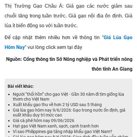
Thị Trường Gạo Châu Á: Giá gạo các nước giảm sau
chuỗi tăng trong tuần trước. Giá gạo nội địa ổn định. Giá
lúa ít biến động so với tuần trước.
Để cập nhật thêm nhiều hơn về thông tin "
Giá Lúa Gạo
Hôm Nay
" vui lòng click xem tại đây
Nguồn: Cổng thông tin Sở Nông nghiệp và Phát triển nông
thôn tỉnh An Giang
Bài viết khác:
Người “thổi hồn” cho gạo Việt - Gần 30 năm đi tìm giống lúa
thơm cho Việt Nam
Xuất khẩu gạo thu về hơn 2 tỷ USD sau 5 tháng
Giá lúa gạo hôm nay 9/6/2026: Gạo trong nước ổn định, giá
xuất khẩu duy trì mức cao
Giá cà phê hôm nay 09/06/2026
Hạt gạo Việt Nam xanh, sạch, cạnh tranh hơn
Vì sao Philippines gia tăng nhập khẩu gạo Việt Nam?
Giá lúa gạo hôm nay 8/6/2026: Giao dịch đầu tuần vẫn chậm