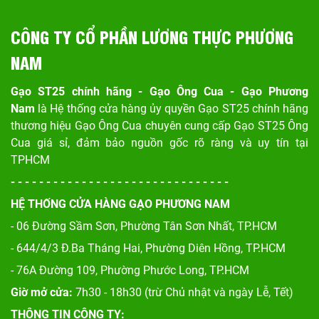
CÔNG TY CỔ PHẦN LƯƠNG THỰC PHƯƠNG
NAM
Gạo ST25 chính hãng - Gạo Ông Cua - Gạo Phương
Nam
là Hệ thống cửa hàng ủy quyền Gạo ST25 chính hãng
thương hiệu Gạo Ông Cua chuyên cung cấp Gạo ST25 Ông
Cua giá sỉ, đảm bảo nguồn gốc rõ ràng và uy tín tại
TPHCM
- - - - - - - - - - - - - - - - - - - - - - - - - - - - - - -
HỆ THỐNG CỬA HÀNG GẠO PHƯƠNG NAM
- 06 Đường Sầm Sơn, Phư
ờng Tân Sơn Nhất, TP.HCM
- 644/4/3 Đ.Ba Tháng Hai, Phường Diên Hồng, TP.HCM
- 76A Đường 109, Phường Phước Long, TP.HCM
Giờ mở cửa:
7h30 - 18h30 (trừ Chủ nhật và ngày Lễ, Tết)
THÔNG TIN CÔNG TY: