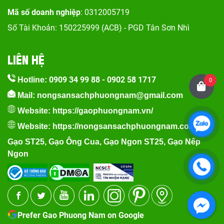
Mã số doanh nghiệp
: 0312005719
Số Tài Khoản: 150225999 (ACB) - PGD Tân Sơn Nhì
LIÊN HỆ
0909 34 99 88
-
0902 58 1717
Hotline:
0
Mail: nongsansachphuongnam@gmail.com
Website:
https://gaophuongnam.vn/
Website:
https://nongsansachphuongnam.com
Gạo ST25
,
Gạo Ông Cua
,
Gạo Ngon ST25
,
Gạo Nếp
Ngon
Prefer Gao Phuong Nam on Google