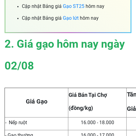
Cập nhật Bảng giá
Gạo ST25
hôm nay
Cập nhật Bảng giá
Gạo lứt
hôm nay
2. Giá gạo hôm nay ngày
02/08
Tăn
Giá Bán Tại Chợ
Giá Gạo
(đồng/kg)
Giả
- Nếp ruột
16.000 - 18.000
- Gạo thường
16.000 - 17.000