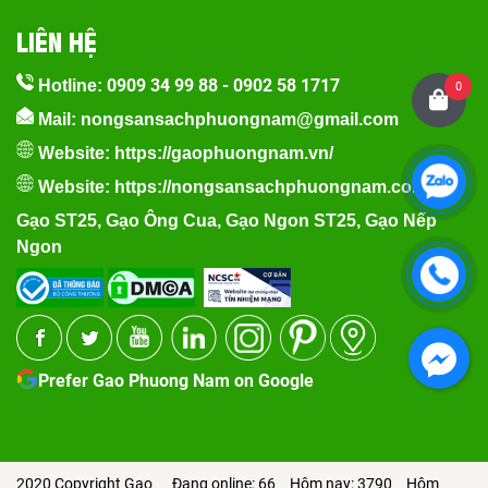
LIÊN HỆ
0909 34 99 88
-
0902 58 1717
Hotline:
0
Mail: nongsansachphuongnam@gmail.com
Website:
https://gaophuongnam.vn/
Website:
https://nongsansachphuongnam.com
Gạo ST25
,
Gạo Ông Cua
,
Gạo Ngon ST25
,
Gạo Nếp
Ngon
Prefer Gao Phuong Nam on Google
2020 Copyright Gạo
Đang online: 66
Hôm nay: 3790
Hôm