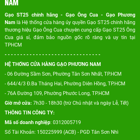
NAM
Gạo ST25 chính hãng - Gạo Ông Cua - Gạo Phương
Nam
là Hệ thống cửa hàng ủy quyền Gạo ST25 chính hãng
thương hiệu Gạo Ông Cua chuyên cung cấp Gạo ST25 Ông
Cua giá sỉ, đảm bảo nguồn gốc rõ ràng và uy tín tại
TPHCM
- - - - - - - - - - - - - - - - - - - - - - - - - - - - - - -
HỆ THỐNG CỬA HÀNG GẠO PHƯƠNG NAM
- 06 Đường Sầm Sơn, Phư
ờng Tân Sơn Nhất, TP.HCM
- 644/4/3 Đ.Ba Tháng Hai, Phường Diên Hồng, TP.HCM
- 76A Đường 109, Phường Phước Long, TP.HCM
Giờ mở cửa:
7h30 - 18h30 (trừ Chủ nhật và ngày Lễ, Tết)
THÔNG TIN CÔNG TY:
Mã số doanh nghiệp
: 0312005719
Số Tài Khoản: 150225999 (ACB) - PGD Tân Sơn Nhì