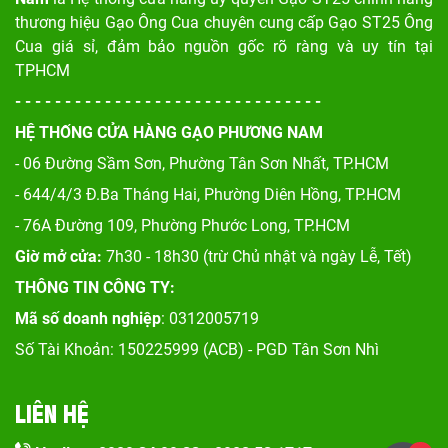
thương hiệu Gạo Ông Cua chuyên cung cấp Gạo ST25 Ông
Cua giá sỉ, đảm bảo nguồn gốc rõ ràng và uy tín tại
TPHCM
- - - - - - - - - - - - - - - - - - - - - - - - - - - - - - -
HỆ THỐNG CỬA HÀNG GẠO PHƯƠNG NAM
- 06 Đường Sầm Sơn, Phư
ờng Tân Sơn Nhất, TP.HCM
- 644/4/3 Đ.Ba Tháng Hai, Phường Diên Hồng, TP.HCM
- 76A Đường 109, Phường Phước Long, TP.HCM
Giờ mở cửa:
7h30 - 18h30 (trừ Chủ nhật và ngày Lễ, Tết)
THÔNG TIN CÔNG TY:
Mã số doanh nghiệp
: 0312005719
Số Tài Khoản: 150225999 (ACB) - PGD Tân Sơn Nhì
LIÊN HỆ