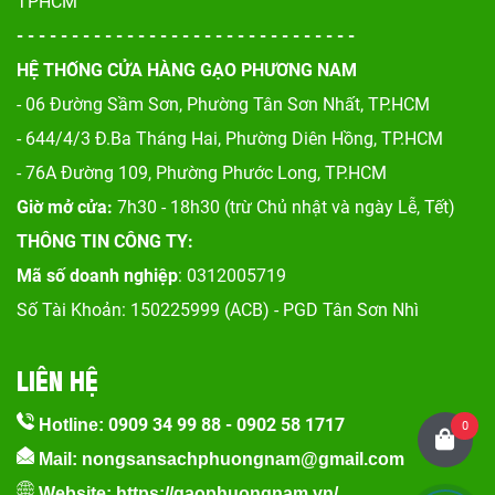
TPHCM
- - - - - - - - - - - - - - - - - - - - - - - - - - - - - - -
HỆ THỐNG CỬA HÀNG GẠO PHƯƠNG NAM
- 06 Đường Sầm Sơn, Phư
ờng Tân Sơn Nhất, TP.HCM
- 644/4/3 Đ.Ba Tháng Hai, Phường Diên Hồng, TP.HCM
- 76A Đường 109, Phường Phước Long, TP.HCM
Giờ mở cửa:
7h30 - 18h30 (trừ Chủ nhật và ngày Lễ, Tết)
THÔNG TIN CÔNG TY:
Mã số doanh nghiệp
: 0312005719
Số Tài Khoản: 150225999 (ACB) - PGD Tân Sơn Nhì
LIÊN HỆ
0909 34 99 88
-
0902 58 1717
Hotline:
0
Mail: nongsansachphuongnam@gmail.com
Website:
https://gaophuongnam.vn/