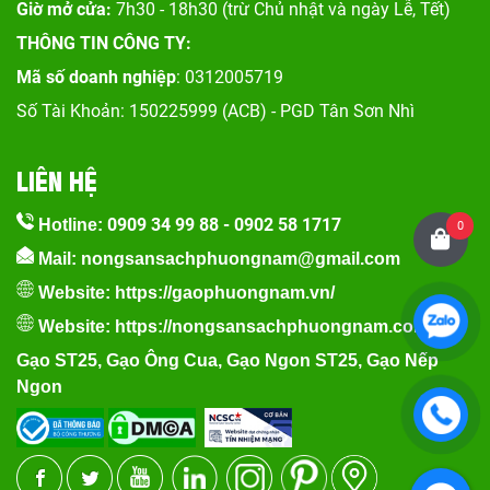
Giờ mở cửa:
7h30 - 18h30 (trừ Chủ nhật và ngày Lễ, Tết)
THÔNG TIN CÔNG TY:
Mã số doanh nghiệp
: 0312005719
Số Tài Khoản: 150225999 (ACB) - PGD Tân Sơn Nhì
LIÊN HỆ
0909 34 99 88
-
0902 58 1717
Hotline:
0
Mail: nongsansachphuongnam@gmail.com
Website:
https://gaophuongnam.vn/
Website:
https://nongsansachphuongnam.com
Gạo ST25
,
Gạo Ông Cua
,
Gạo Ngon ST25
,
Gạo Nếp
Ngon