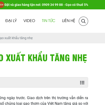
Đặt và giao hàng tận nơi: 0909 34 99 88 - Gạo có thuế 5%
ĐẠI LÝ
VIDEO
TIN TỨC
LIÊN HỆ
gạo xuất khẩu tăng nhẹ
ẠO XUẤT KHẨU TĂNG NHẸ
g ngày trước. Giao dịch trên thị trường vẫn diễn ra
t số chủng loại gạo thơm của Việt Nam tăng giá so với