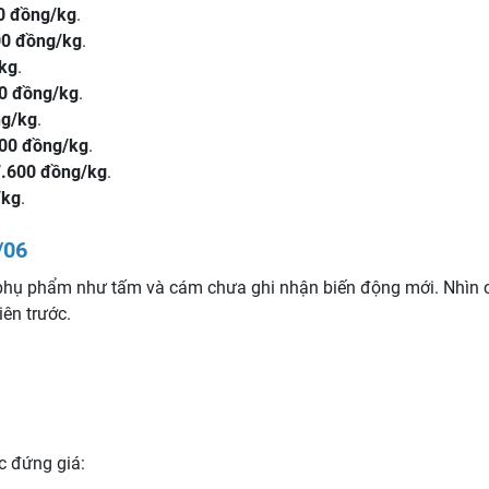
50 đồng/kg
.
00 đồng/kg
.
/kg
.
50 đồng/kg
.
ng/kg
.
600 đồng/kg
.
7.600 đồng/kg
.
/kg
.
/06
phụ phẩm như tấm và cám chưa ghi nhận biến động mới. Nhìn ch
iên trước.
ục đứng giá: