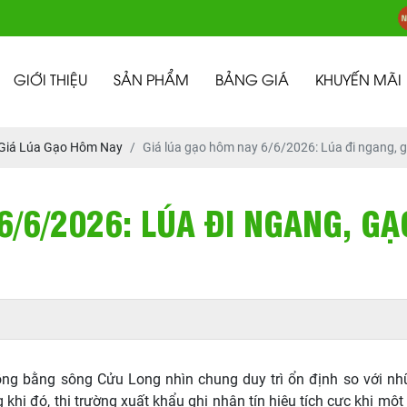
GIỚI THIỆU
SẢN PHẨM
BẢNG GIÁ
KHUYẾN MÃI
Giá Lúa Gạo Hôm Nay
Giá lúa gạo hôm nay 6/6/2026: Lúa đi ngang, 
6/6/2026: LÚA ĐI NGANG, G
g bằng sông Cửu Long nhìn chung duy trì ổn định so với nhữn
hi đó, thị trường xuất khẩu ghi nhận tín hiệu tích cực khi mộ