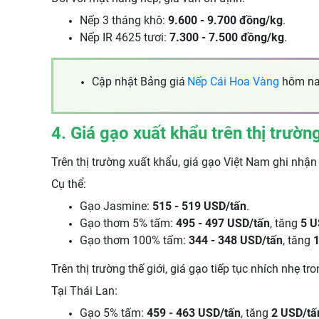
Nếp 3 tháng khô:
9.600 - 9.700 đồng/kg
.
Nếp IR 4625 tươi:
7.300 - 7.500 đồng/kg
.
Cập nhật Bảng giá
Nếp Cái Hoa Vàng
hôm n
4. Giá gạo xuất khẩu trên thị trườ
Trên thị trường xuất khẩu, giá gạo Việt Nam ghi nhận
Cụ thể:
Gạo Jasmine:
515 - 519 USD/tấn
.
Gạo thơm 5% tấm:
495 - 497 USD/tấn
, tăng
5 U
Gạo thơm 100% tấm:
344 - 348 USD/tấn
, tăng
Trên thị trường thế giới, giá gạo tiếp tục nhích nh
Tại Thái Lan:
Gạo 5% tấm:
459 - 463 USD/tấn
, tăng
2 USD/tấ