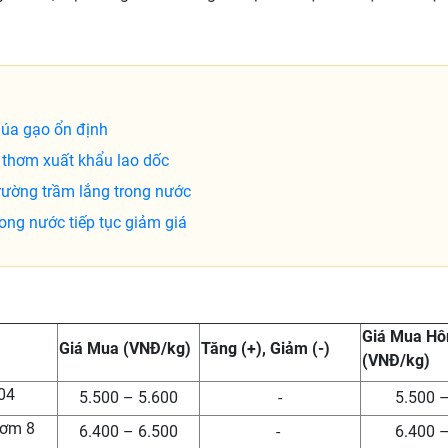
lúa gạo ổn định
thơm xuất khẩu lao dốc
ường trầm lắng trong nước
ng nước tiếp tục giảm giá
Giá Mua H
Giá Mua (VNĐ/kg)
Tăng (+), Giảm (-)
(VNĐ/kg)
04
5.500 – 5.600
-
5.500 
hơm 8
6.400 – 6.500
-
6.400 