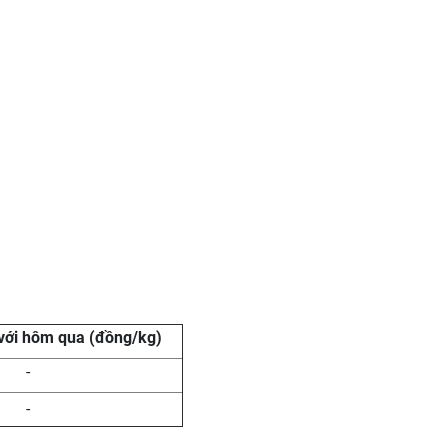
với hôm qua (đồng/kg)
-
-