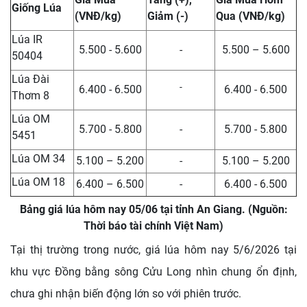
Giống Lúa
(VNĐ/kg)
Giảm (-)
Qua (VNĐ/kg)
Lúa IR
5.500 - 5.600
-
5.500 – 5.600
50404
Lúa Đài
-
6.400 - 6.500
6.400 - 6.500
Thơm 8
Lúa OM
5.700 - 5.800
-
5.700 - 5.800
5451
Lúa OM 34
5.100 – 5.200
-
5.100 – 5.200
Lúa OM 18
6.400 – 6.500
-
6.400 - 6.500
Bảng giá lúa hôm nay 05/06 tại tỉnh An Giang. (Nguồn:
Thời báo tài chính Việt Nam)
Tại thị trường trong nước, giá lúa hôm nay 5/6/2026 tại
khu vực Đồng bằng sông Cửu Long nhìn chung ổn định,
chưa ghi nhận biến động lớn so với phiên trước.