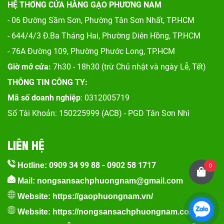
HỆ THỐNG CỬA HÀNG GẠO PHƯƠNG NAM
- 06 Đường Sầm Sơn, Phư
ờng Tân Sơn Nhất, TP.HCM
- 644/4/3 Đ.Ba Tháng Hai, Phường Diên Hồng, TP.HCM
- 76A Đường 109, Phường Phước Long, TP.HCM
Giờ mở cửa:
7h30 - 18h30 (trừ Chủ nhật và ngày Lễ, Tết)
THÔNG TIN CÔNG TY:
Mã số doanh nghiệp
: 0312005719
Số Tài Khoản: 150225999 (ACB) - PGD Tân Sơn Nhì
LIÊN HỆ
0909 34 99 88
-
0902 58 1717
Hotline:
0
Mail: nongsansachphuongnam@gmail.com
Website:
https://gaophuongnam.vn/
Website:
https://nongsansachphuongnam.com