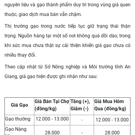
nguyên liệu và gạo thành phẩm duy trì trong vùng giá quen
thuộc, giao dịch mua bán vẫn chậm.
Thị trường gạo trong nước tiếp tục giữ trạng thái thận
trọng. Nguồn hàng tại một số nơi không quá dồi dào, trong
khi sức mua chưa thật sự cải thiện khiến giá gạo chưa có
nhiều thay đổi.
Theo cập nhật từ Sở Nông nghiệp và Môi trường tỉnh An
Giang, giá gạo hiện được ghi nhận như sau:
Giá Bán Tại Chợ
Tăng (+),
Giá Mua Hôm
Giá Gạo
(đồng/kg)
Giảm (-)
Qua (đồng/kg)
Gạo thường
12.000 - 13.000
12.000 - 13.000
-
Gạo Nàng
28.000
-
28.000