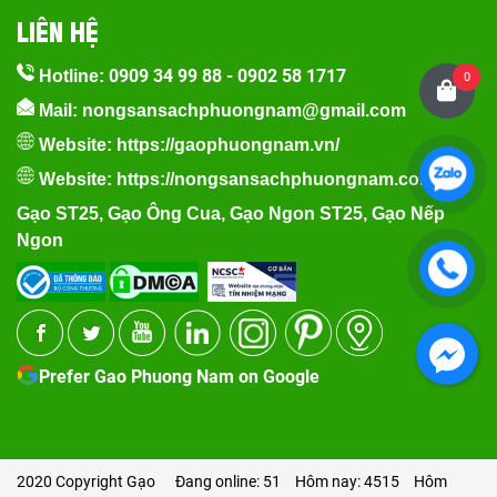
LIÊN HỆ
0909 34 99 88
-
0902 58 1717
Hotline:
0
Mail: nongsansachphuongnam@gmail.com
Website:
https://gaophuongnam.vn/
Website:
https://nongsansachphuongnam.com
Gạo ST25
,
Gạo Ông Cua
,
Gạo Ngon ST25
,
Gạo Nếp
Ngon
Prefer Gao Phuong Nam on Google
2020 Copyright Gạo
Đang online: 51
Hôm nay: 4515
Hôm