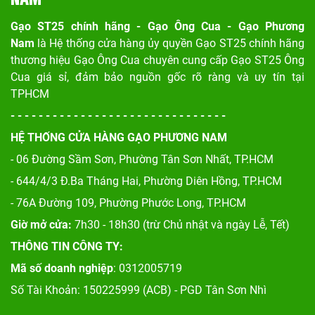
Gạo ST25 chính hãng - Gạo Ông Cua - Gạo Phương
Nam
là Hệ thống cửa hàng ủy quyền Gạo ST25 chính hãng
thương hiệu Gạo Ông Cua chuyên cung cấp Gạo ST25 Ông
Cua giá sỉ, đảm bảo nguồn gốc rõ ràng và uy tín tại
TPHCM
- - - - - - - - - - - - - - - - - - - - - - - - - - - - - - -
HỆ THỐNG CỬA HÀNG GẠO PHƯƠNG NAM
- 06 Đường Sầm Sơn, Phư
ờng Tân Sơn Nhất, TP.HCM
- 644/4/3 Đ.Ba Tháng Hai, Phường Diên Hồng, TP.HCM
- 76A Đường 109, Phường Phước Long, TP.HCM
Giờ mở cửa:
7h30 - 18h30 (trừ Chủ nhật và ngày Lễ, Tết)
THÔNG TIN CÔNG TY:
Mã số doanh nghiệp
: 0312005719
Số Tài Khoản: 150225999 (ACB) - PGD Tân Sơn Nhì