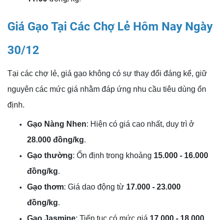
Giá Gạo Tại Các Chợ Lẻ Hôm Nay Ngày
30/12
Tại các chợ lẻ, giá gạo không có sự thay đổi đáng kể, giữ
nguyên các mức giá nhằm đáp ứng nhu cầu tiêu dùng ổn
định.
Gạo Nàng Nhen
: Hiện có giá cao nhất, duy trì ở
28.000 đồng/kg
.
Gạo thường
: Ổn định trong khoảng
15.000 - 16.000
đồng/kg
.
Gạo thơm
: Giá dao động từ
17.000 - 23.000
đồng/kg
.
Gạo Jasmine
: Tiếp tục có mức giá
17.000 - 18.000