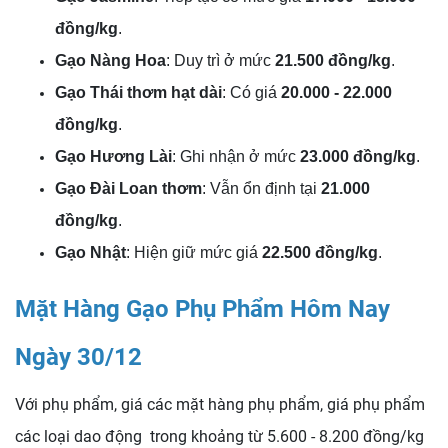
đồng/kg
.
Gạo Nàng Hoa
: Duy trì ở mức
21.500 đồng/kg
.
Gạo Thái thơm hạt dài
: Có giá
20.000 - 22.000
đồng/kg
.
Gạo Hương Lài
: Ghi nhận ở mức
23.000 đồng/kg
.
Gạo Đài Loan thơm
: Vẫn ổn định tại
21.000
đồng/kg
.
Gạo Nhật
: Hiện giữ mức giá
22.500 đồng/kg
.
Mặt Hàng Gạo Phụ Phẩm Hôm Nay
Ngày 30/12
Với phụ phẩm, giá các mặt hàng phụ phẩm, giá phụ phẩm
các loại dao động trong khoảng từ 5.600 - 8.200 đồng/kg