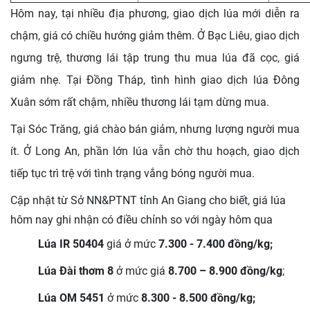
Hôm nay, tại nhiều địa phương, giao dịch lúa mới diễn ra
chậm, giá có chiều hướng giảm thêm. Ở Bạc Liêu, giao dịch
ngưng trệ, thương lái tập trung thu mua lúa đã cọc, giá
giảm nhẹ. Tại Đồng Tháp, tình hình giao dịch lúa Đông
Xuân sớm rất chậm, nhiều thương lái tạm dừng mua.
Tại Sóc Trăng, giá chào bán giảm, nhưng lượng người mua
ít. Ở Long An, phần lớn lúa vẫn chờ thu hoạch, giao dịch
tiếp tục trì trệ với tình trạng vắng bóng người mua.
Cập nhật từ Sở NN&PTNT tỉnh An Giang cho biết,
giá lúa
hôm nay ghi nhận có điều chỉnh so với ngày hôm qua
Lúa IR 50404
giá ở mức
7.300 - 7.400
đồng/kg;
Lúa Đài thơm 8
ở mức giá
8.700 – 8.900
đ
ồng/kg
;
Lúa OM 5451
ở mức
8.300 - 8.500 đồng/kg;