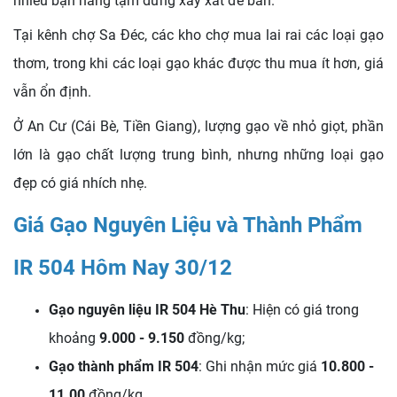
nhiều bạn hàng tạm dừng xay xát để bán.
Tại kênh chợ Sa Đéc, các kho chợ mua lai rai các loại gạo
thơm, trong khi các loại gạo khác được thu mua ít hơn, giá
vẫn ổn định.
Ở An Cư (Cái Bè, Tiền Giang), lượng gạo về nhỏ giọt, phần
lớn là gạo chất lượng trung bình, nhưng những loại gạo
đẹp có giá nhích nhẹ.
Giá Gạo Nguyên Liệu và Thành Phẩm
IR 504 Hôm Nay 30/12
Gạo nguyên liệu IR 504 Hè Thu
: Hiện có giá trong
khoảng
9.000 - 9.150
đồng/kg;
Gạo thành phẩm IR 504
: Ghi nhận mức giá
10.800 -
11.00
đồng/kg
.