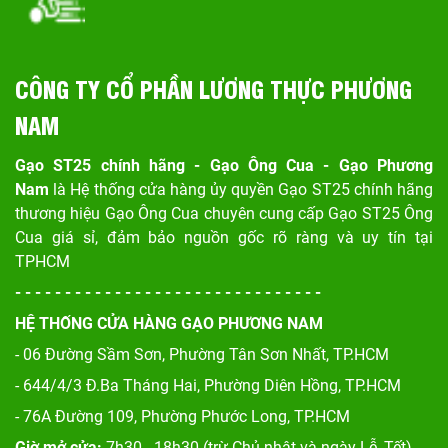
CÔNG TY CỔ PHẦN LƯƠNG THỰC PHƯƠNG
NAM
Gạo ST25 chính hãng - Gạo Ông Cua - Gạo Phương
Nam
là Hệ thống cửa hàng ủy quyền Gạo ST25 chính hãng
thương hiệu Gạo Ông Cua chuyên cung cấp Gạo ST25 Ông
Cua giá sỉ, đảm bảo nguồn gốc rõ ràng và uy tín tại
TPHCM
- - - - - - - - - - - - - - - - - - - - - - - - - - - - - - -
HỆ THỐNG CỬA HÀNG GẠO PHƯƠNG NAM
- 06 Đường Sầm Sơn, Phư
ờng Tân Sơn Nhất, TP.HCM
- 644/4/3 Đ.Ba Tháng Hai, Phường Diên Hồng, TP.HCM
- 76A Đường 109, Phường Phước Long, TP.HCM
Giờ mở cửa:
7h30 - 18h30 (trừ Chủ nhật và ngày Lễ, Tết)