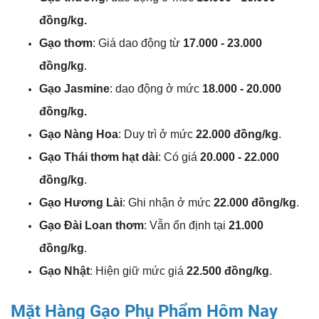
đồng/kg.
Gạo thơm
: Giá dao động từ
17.000 - 23.000
đồng/kg
.
Gạo Jasmine
: dao động ở mức
18.000 - 20.000
đồng/kg.
Gạo Nàng Hoa
: Duy trì ở mức
22.000 đồng/kg
.
Gạo Thái thơm hạt dài
: Có giá
20.000 - 22.000
đồng/kg
.
Gạo Hương Lài
: Ghi nhận ở mức
22.000 đồng/kg
.
Gạo Đài Loan thơm
: Vẫn ổn định tại
21.000
đồng/kg
.
Gạo Nhật
: Hiện giữ mức giá
22.500 đồng/kg
.
Mặt Hàng Gạo Phụ Phẩm Hôm Nay