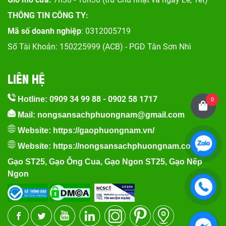
THÔNG TIN CÔNG TY:
Mã số doanh nghiệp
: 0312005719
Số Tài Khoản: 150225999 (ACB) - PGD Tân Sơn Nhì
LIÊN HỆ
0909 34 99 88
-
0902 58 1717
Hotline:
0
Mail: nongsansachphuongnam@gmail.com
Website:
https://gaophuongnam.vn/
Website:
https://nongsansachphuongnam.com
Gạo ST25
,
Gạo Ông Cua
,
Gạo Ngon ST25
,
Gạo Nếp
Ngon