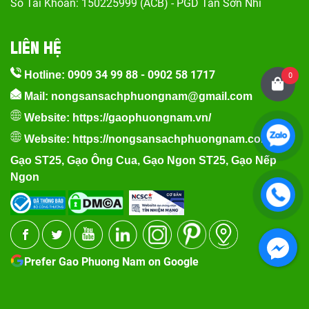
Số Tài Khoản: 150225999 (ACB) - PGD Tân Sơn Nhì
LIÊN HỆ
0909 34 99 88
-
0902 58 1717
Hotline:
0
Mail: nongsansachphuongnam@gmail.com
Website:
https://gaophuongnam.vn/
Website:
https://nongsansachphuongnam.com
Gạo ST25
,
Gạo Ông Cua
,
Gạo Ngon ST25
,
Gạo Nếp
Ngon
Prefer Gao Phuong Nam on Google