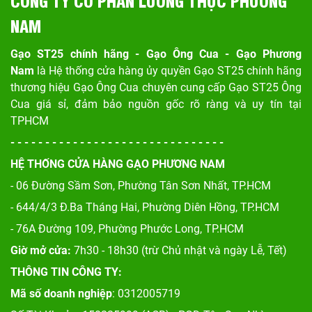
NAM
Gạo ST25 chính hãng - Gạo Ông Cua - Gạo Phương
Nam
là Hệ thống cửa hàng ủy quyền Gạo ST25 chính hãng
thương hiệu Gạo Ông Cua chuyên cung cấp Gạo ST25 Ông
Cua giá sỉ, đảm bảo nguồn gốc rõ ràng và uy tín tại
TPHCM
- - - - - - - - - - - - - - - - - - - - - - - - - - - - - - -
HỆ THỐNG CỬA HÀNG GẠO PHƯƠNG NAM
- 06 Đường Sầm Sơn, Phư
ờng Tân Sơn Nhất, TP.HCM
- 644/4/3 Đ.Ba Tháng Hai, Phường Diên Hồng, TP.HCM
- 76A Đường 109, Phường Phước Long, TP.HCM
Giờ mở cửa:
7h30 - 18h30 (trừ Chủ nhật và ngày Lễ, Tết)
THÔNG TIN CÔNG TY:
Mã số doanh nghiệp
: 0312005719