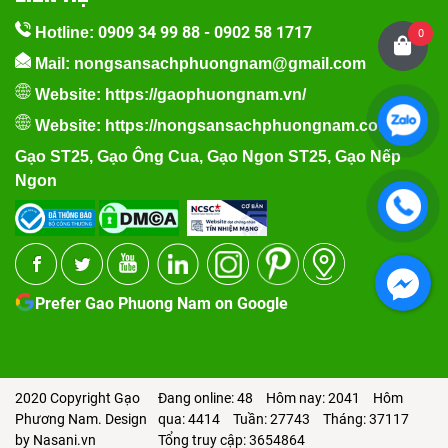
0909 34 99 88
-
0902 58 1717
Hotline:
0
Mail: nongsansachphuongnam@gmail.com
Website:
https://gaophuongnam.vn/
Website:
https://nongsansachphuongnam.com
Gạo ST25
,
Gạo Ông Cua
,
Gạo Ngon ST25
,
Gạo Nếp
Ngon
Prefer Gao Phuong Nam on Google
2020 Copyright Gạo
Đang online: 48
Hôm nay: 2041
Hôm
Phương Nam. Design
qua: 4414
Tuần: 27743
Tháng: 37117
by Nasani.vn
Tổng truy cập: 3654864