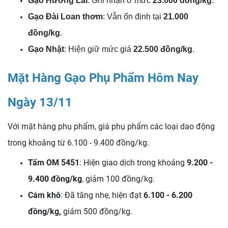
Gạo Hương Lài
: Ghi nhận ở mức
23.000 đồng/kg
.
Gạo Đài Loan thơm
: Vẫn ổn định tại
21.000
đồng/kg
.
Gạo Nhật
: Hiện giữ mức giá
22.500 đồng/kg
.
Mặt Hàng Gạo Phụ Phẩm Hôm Nay
Ngày 13/11
Với mặt hàng phụ phẩm, giá phụ phẩm các loại dao động
trong khoảng từ 6.100 - 9.400 đồng/kg.
Tấm OM 5451
: Hiện giao dịch trong khoảng
9.200 -
9.400 đồng/kg
, giảm 100 đồng/kg.
Cám khô
: Đã tăng nhẹ, hiện đạt
6.100 - 6.200
đồng/kg,
giảm 500 đồng/kg.