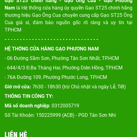
Gạo ST25 chính hãng - Gạo Ông Cua - Gạo Phương
Nam
là Hệ thống cửa hàng ủy quyền Gạo ST25 chính hãng
thương hiệu Gạo Ông Cua chuyên cung cấp Gạo ST25 Ông
Cua giá sỉ, đảm bảo nguồn gốc rõ ràng và uy tín tại
TPHCM
- - - - - - - - - - - - - - - - - - - - - - - - - - - - - - -
HỆ THỐNG CỬA HÀNG GẠO PHƯƠNG NAM
- 06 Đường Sầm Sơn, Phư
ờng Tân Sơn Nhất, TP.HCM
- 644/4/3 Đ.Ba Tháng Hai, Phường Diên Hồng, TP.HCM
- 76A Đường 109, Phường Phước Long, TP.HCM
Giờ mở cửa:
7h30 - 18h30 (trừ Chủ nhật và ngày Lễ, Tết)
THÔNG TIN CÔNG TY:
Mã số doanh nghiệp
: 0312005719
Số Tài Khoản: 150225999 (ACB) - PGD Tân Sơn Nhì
LIÊN HỆ