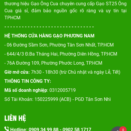
thương hiệu Gạo Ông Cua chuyên cung cấp Gạo ST25 Ông
Cua giá sỉ, đảm bảo nguồn gốc rõ ràng và uy tín tại
TPHCM
- - - - - - - - - - - - - - - - - - - - - - - - - - - - - - -
HỆ THỐNG CỬA HÀNG GẠO PHƯƠNG NAM
- 06 Đường Sầm Sơn, Phư
ờng Tân Sơn Nhất, TP.HCM
- 644/4/3 Đ.Ba Tháng Hai, Phường Diên Hồng, TP.HCM
- 76A Đường 109, Phường Phước Long, TP.HCM
Giờ mở cửa:
7h30 - 18h30 (trừ Chủ nhật và ngày Lễ, Tết)
THÔNG TIN CÔNG TY:
Mã số doanh nghiệp
: 0312005719
Số Tài Khoản: 150225999 (ACB) - PGD Tân Sơn Nhì
LIÊN HỆ
0909 34 99 88
-
0902 58 1717
Hotline:
0