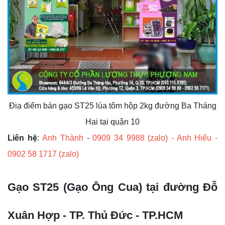
Điạ điểm bán gạo
ST25
lúa tôm hộp 2kg đường Ba Tháng
Hai tại quận 10
ệ
Liên h
:
Anh Thành
-
0909 34 9988 (zalo) - Anh Hiếu -
0902 58 1717 (zalo)
Gạo ST25 (Gạo Ông Cua) tại đường Đỗ
Xuân Hợp - TP. Thủ Đức - TP.HCM