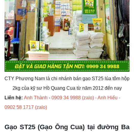
CTY Phương Nam là chi nhánh bán gạo ST25 lúa tôm hộp
2kg
của kỹ sư Hồ Quang Cua từ năm 2012 đến nay
ệ
Liên h
:
Anh Thành
-
0909 34 9988 (zalo) - Anh Hiếu -
0902 58 1717 (zalo)
Gạo ST25 (Gạo Ông Cua) tại đường Ba