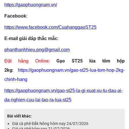
https://gaophuongnam.vn/
Facebook
:
https://www.facebook.com/CuahanggaoST25
E-mail giải đáp thắc mắc
:
phanthanhhieu.png@gmail.com
Gạo ST25 lúa tôm hộp
Đặt hàng Online:
2kg:
https://gaophuongnam.vn/gao-st25-lua-tom-hop-2kg-
chinh-hang
https://gaophuongnam.vn/gao-st25-la-gi-xuat-xu-tu-dau-ai-
da-nghien-cuu-lai-tao-ra-lua-st25
Bài viết khác:
Giá cà phê Đắk Nông hôm nay 24/07/2026
Giá cà phê hôm nay 21/07/2026