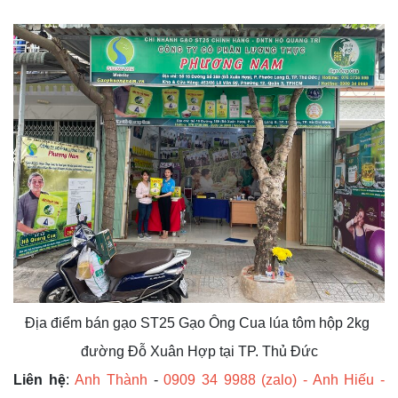
Địa điểm bán gạo
ST25 Gạo Ông Cua lúa tôm hộp 2kg
đường Đỗ Xuân Hợp tại TP. Thủ Đức
ệ
Liên h
:
Anh Thành
-
0909 34 9988 (zalo) - Anh Hiếu -