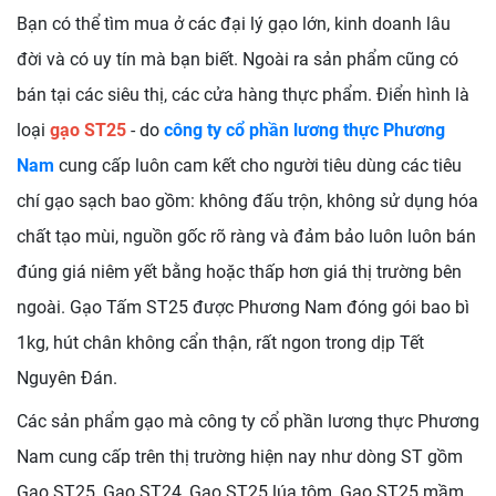
Bạn có thể tìm mua ở các đại lý gạo lớn, kinh doanh lâu
đời và có uy tín mà bạn biết. Ngoài ra sản phẩm cũng có
bán tại các siêu thị, các cửa hàng thực phẩm. Điển hình là
loại
gạo ST25
- do
công ty cổ phần lương thực Phương
Nam
cung cấp luôn cam kết cho người tiêu dùng các tiêu
chí gạo sạch bao gồm: không đấu trộn, không sử dụng hóa
chất tạo mùi, nguồn gốc rõ ràng và đảm bảo luôn luôn bán
đúng giá niêm yết bằng hoặc thấp hơn giá thị trường bên
ngoài. Gạo Tấm ST25 được Phương Nam đóng gói bao bì
1kg, hút chân không cẩn thận, rất ngon trong dịp Tết
Nguyên Đán.
Các sản phẩm gạo mà công ty cổ phần lương thực Phương
Nam cung cấp trên thị trường hiện nay như dòng ST gồm
Gạo ST25, Gạo ST24, Gạo ST25 lúa tôm, Gạo ST25 mầm,