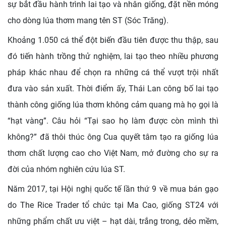
sự bắt đầu hành trình lai tạo và nhân giống, đặt nền móng
cho dòng lúa thơm mang tên ST (Sóc Trăng).
Khoảng 1.050 cá thể đột biến đầu tiên được thu thập, sau
đó tiến hành trồng thử nghiệm, lai tạo theo nhiều phương
pháp khác nhau để chọn ra những cá thể vượt trội nhất
đưa vào sản xuất. Thời điểm ấy, Thái Lan công bố lai tạo
thành công giống lúa thơm không cảm quang mà họ gọi là
“hạt vàng”. Câu hỏi “Tại sao họ làm được còn mình thì
không?” đã thôi thúc ông Cua quyết tâm tạo ra giống lúa
thơm chất lượng cao cho Việt Nam, mở đường cho sự ra
đời của nhóm nghiên cứu lúa ST.
Năm 2017, tại Hội nghị quốc tế lần thứ 9 về mua bán gạo
do The Rice Trader tổ chức tại Ma Cao, giống ST24 với
những phẩm chất ưu việt – hạt dài, trắng trong, dẻo mềm,