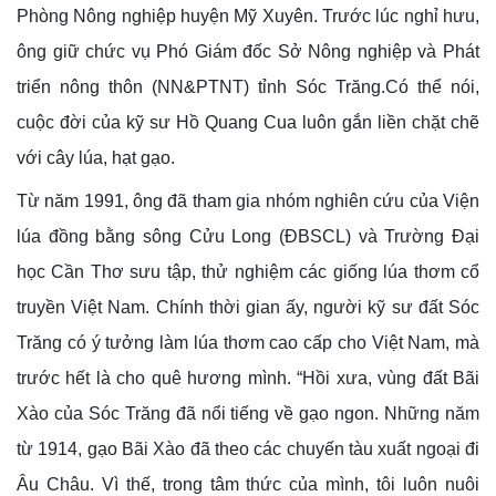
Phòng Nông nghiệp huyện Mỹ Xuyên. Trước lúc nghỉ hưu,
ông giữ chức vụ Phó Giám đốc Sở Nông nghiệp và Phát
triển nông thôn (NN&PTNT) tỉnh Sóc Trăng.Có thể nói,
cuộc đời của kỹ sư Hồ Quang Cua luôn gắn liền chặt chẽ
với cây lúa, hạt gạo.
Từ năm 1991, ông đã tham gia nhóm nghiên cứu của Viện
lúa đồng bằng sông Cửu Long (ĐBSCL) và Trường Đại
học Cần Thơ sưu tập, thử nghiệm các giống lúa thơm cổ
truyền Việt Nam. Chính thời gian ấy, người kỹ sư đất Sóc
Trăng có ý tưởng làm lúa thơm cao cấp cho Việt Nam, mà
trước hết là cho quê hương mình. “Hồi xưa, vùng đất Bãi
Xào của Sóc Trăng đã nổi tiếng về gạo ngon. Những năm
từ 1914, gạo Bãi Xào đã theo các chuyến tàu xuất ngoại đi
Âu Châu. Vì thế, trong tâm thức của mình, tôi luôn nuôi