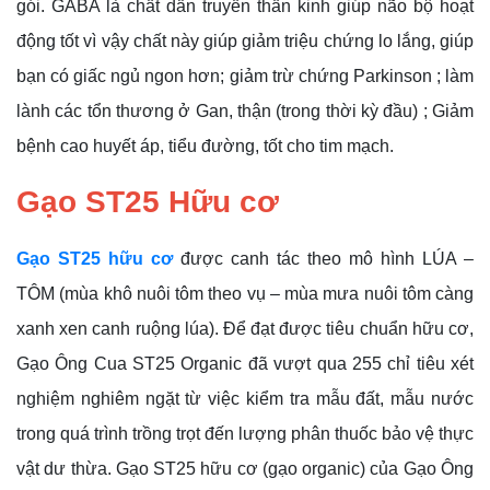
gói.
GABA là chất dẫn truyền thần kinh giúp não bộ hoạt
động tốt vì vậy chất này giúp giảm triệu chứng lo lắng, giúp
bạn có giấc ngủ ngon hơn; giảm trừ chứng Parkinson ; làm
lành các tổn thương ở Gan, thận (trong thời kỳ đầu) ; Giảm
bệnh cao huyết áp, tiểu đường, tốt cho tim mạch.
Gạo ST25 Hữu cơ
Gạo ST25 hữu cơ
được canh tác theo mô hình LÚA –
TÔM (mùa khô nuôi tôm theo vụ – mùa mưa nuôi tôm càng
xanh xen canh ruộng lúa). Để đạt được tiêu chuẩn hữu cơ,
Gạo Ông Cua ST25 Organic đã vượt qua 255 chỉ tiêu xét
nghiệm nghiêm ngặt từ việc kiểm tra mẫu đất, mẫu nước
trong quá trình trồng trọt đến lượng phân thuốc bảo vệ thực
vật dư thừa. Gạo ST25 hữu cơ (gạo organic) của Gạo Ông