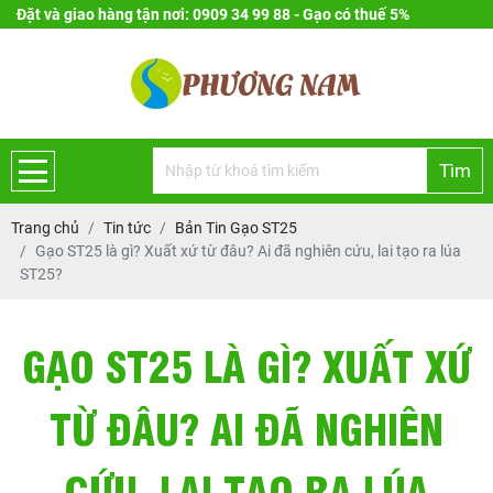
Đặt và giao hàng tận nơi: 0909 34 99 88 - Gạo có thuế 5%
Tìm
Trang chủ
Tin tức
Bản Tin Gạo ST25
Gạo ST25 là gì? Xuất xứ từ đâu? Ai đã nghiên cứu, lai tạo ra lúa
ST25?
GẠO ST25 LÀ GÌ? XUẤT XỨ
TỪ ĐÂU? AI ĐÃ NGHIÊN
CỨU, LAI TẠO RA LÚA