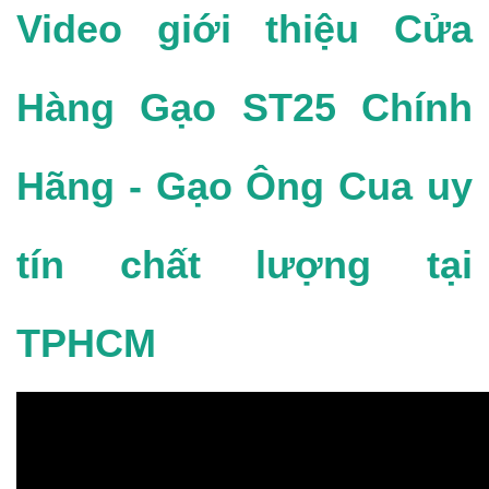
Video giới thiệu Cửa
Hàng Gạo ST25 Chính
Hãng - Gạo Ông Cua uy
tín chất lượng tại
TPHCM