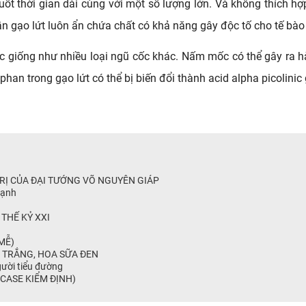
uốt thời gian dài cùng với một số lượng lớn. Và không thích hợ
gạo lứt luôn ẩn chứa chất có khả năng gây độc tố cho tế bào v
c giống như nhiều loại ngũ cốc khác. Nấm mốc có thể gây ra hàn
ophan trong gạo lứt có thể bị biến đổi thành acid alpha picolini
RỊ CỦA ĐẠI TƯỚNG VÕ NGUYÊN GIÁP
lạnh
THẾ KỶ XXI
MỄ)
 TRẮNG, HOA SỮA ĐEN
ười tiểu đường
CASE KIỂM ĐỊNH)