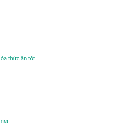
hóa thức ăn tốt
imer