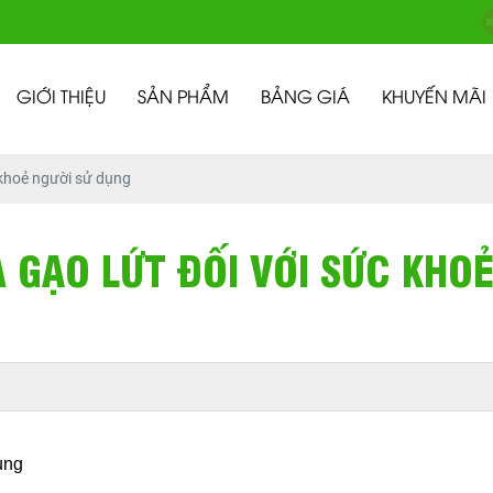
GIỚI THIỆU
SẢN PHẨM
BẢNG GIÁ
KHUYẾN MÃI
 khoẻ người sử dụng
 GẠO LỨT ĐỐI VỚI SỨC KHOẺ
ụng