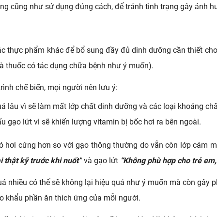
ụng cũng như sử dụng đúng cách, để tránh tình trạng gây ảnh 
ác thực phẩm khác để bổ sung đầy đủ dinh dưỡng cần thiết cho 
à thuốc có tác dụng chữa bệnh như ý muốn).
rình chế biến, mọi người nên lưu ý:
 lâu vì sẽ làm mất lớp chất dinh dưỡng và các loại khoáng chấ
 gạo lứt vì sẽ khiến lượng vitamin bị bốc hơi ra bên ngoài.
ó hơi cứng hơn so với gạo thông thường do vẫn còn lớp cám m
 thật kỹ trước khi nuốt”
 và gạo lứt 
“Không phù hợp cho trẻ em,
uá nhiều có thể sẽ không lại hiệu quả như ý muốn mà còn gây p
heo khẩu phần ăn thích ứng của mỗi người.