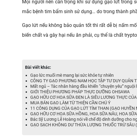
Mọi người nên cẩn trọng khi sử dụng gạo lứt trong s
mắc bệnh tim bẩm sinh sử dụng… do trong thành phần 
Gạo lứt nếu không bảo quản tốt thì rất dễ bị nấm mố
biến chất và gây hại nếu ăn phải, cụ thể là chất trypt
Bài viết khác:
Gạo lức muối mè mang lại sức khỏe tự nhiên
CÔNG TY GẠO PHƯƠNG NAM HỌC TẬP TƯ DUY QUẢN T
Mất ngủ – Tác nhân hàng đầu khiến “chuyện yêu” nguội 
GIỚI THIỆU PHƯƠNG PHÁP THỰC DƯỠNG OHSAWA
GẠO HỮU CƠ HOA SỮA ĐEN LÀ SIÊU LƯƠNG THỰC CỦA 
MUA BÁN GẠO LÀM TỪ THIỆN CẦN CHÚ Ý
11 CÔNG DỤNG CỦA GẠO LỨT TÍM THAN (GẠO HUYỀN 
GẠO HỮU CƠ HOA SỮA HỒNG, HOA SỮA NÂU, HOA SỮA
Bác Sỹ Lương Lễ Hoàng nói về chế độ dinh dưỡng cho ng
GẠO SẠCH KHÔNG DƯ THỪA LƯỢNG THUỐC TRỪ SÂU (