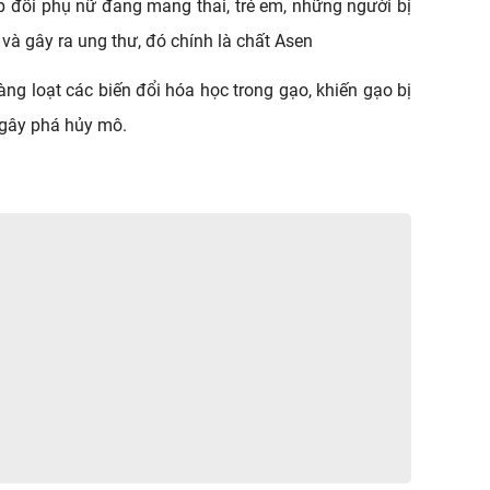
p đối phụ nữ đang mang thai, trẻ em, những người bị 
à gây ra ung thư, đó chính là chất Asen 
g loạt các biến đổi hóa học trong gạo, khiến gạo bị 
c gây phá hủy mô.