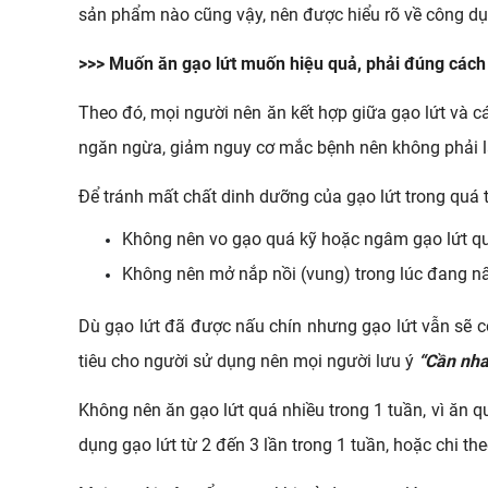
sản phẩm nào cũng vậy, nên được hiểu rõ về công d
>>> Muốn ăn gạo lứt muốn hiệu quả, phải đúng cách
Theo đó, mọi người nên ăn kết hợp giữa gạo lứt và c
ngăn ngừa, giảm nguy cơ mắc bệnh nên không phải l
Để tránh mất chất dinh dưỡng của gạo lứt trong quá t
Không nên vo gạo quá kỹ hoặc ngâm gạo lứt quá
Không nên mở nắp nồi (vung) trong lúc đang nấu
Dù gạo lứt đã được nấu chín nhưng gạo lứt vẫn sẽ c
tiêu cho người sử dụng nên mọi người lưu ý 
“Cần nhai
Không nên ăn gạo lứt quá nhiều trong 1 tuần, vì ăn q
dụng gạo lứt từ 2 đến 3 lần trong 1 tuần, hoặc chi t