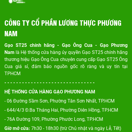
CÔNG TY CỔ PHẦN LƯƠNG THỰC PHƯƠNG
NAM
Gạo ST25 chính hãng - Gạo Ông Cua - Gạo Phương
Nam
là Hệ thống cửa hàng ủy quyền Gạo ST25 chính hãng
thương hiệu Gạo Ông Cua chuyên cung cấp Gạo ST25 Ông
Cua giá sỉ, đảm bảo nguồn gốc rõ ràng và uy tín tại
TPHCM
- - - - - - - - - - - - - - - - - - - - - - - - - - - - - - -
HỆ THỐNG CỬA HÀNG GẠO PHƯƠNG NAM
- 06 Đường Sầm Sơn, Phư
ờng Tân Sơn Nhất, TP.HCM
- 644/4/3 Đ.Ba Tháng Hai, Phường Diên Hồng, TP.HCM
- 76A Đường 109, Phường Phước Long, TP.HCM
Giờ mở cửa:
7h30 - 18h30 (trừ Chủ nhật và ngày Lễ, Tết)