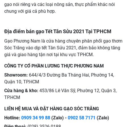
gạo nói riêng và các loại nông sản, thực phẩm khác nói
chung với giá cả phù hợp.
Địa điểm bán gạo Tết Tân Sửu 2021 Tại TPHCM
Gạo Phương Nam là cửa hàng chuyên phân phối gạo thơm
Sóc Trăng vào dịp tết Tân Sửu 2021, đảm bảo không tăng
giá và giao hàng tận nơi tại khu vực TPHCM.
CÔNG TY CỔ PHẦN LƯƠNG THỰC PHƯƠNG NAM
Showroom:
644/4/3 Đường Ba Tháng Hai, Phường 14,
Quận 10, TP.HCM
Cửa hàng & kho:
453/86 Lê Văn Sỹ, Phường 12, Quận 3,
TP.HCM
LIÊN HỆ MUA VÀ ĐẶT HÀNG GẠO SÓC TRĂNG
Hotline:
0909 34 99 88
(Zalo) -
0902 58 71
71
(Zalo)
Điện thoại:
(028) 3526 0188