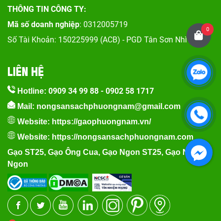
THÔNG TIN CÔNG TY:
Mã số doanh nghiệp
: 0312005719
0
Số Tài Khoản: 150225999 (ACB) - PGD Tân Sơn Nhì
LIÊN HỆ
0909 34 99 88
-
0902 58 1717
Hotline:
Mail: nongsansachphuongnam@gmail.com
Website:
https://gaophuongnam.vn/
Website:
https://nongsansachphuongnam.com
Gạo ST25
,
Gạo Ông Cua
,
Gạo Ngon ST25
,
Gạo Nếp
Ngon