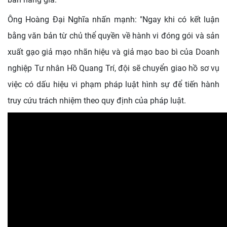
Ông Hoàng Đại Nghĩa nhấn mạnh: "Ngay khi có kết luận
bằng văn bản từ chủ thể quyền về hành vi đóng gói và sản
xuất gạo giả mạo nhãn hiệu và giả mạo bao bì của Doanh
nghiệp Tư nhân Hồ Quang Trí, đội sẽ chuyển giao hồ sơ vụ
việc có dấu hiệu vi phạm pháp luật hình sự để tiến hành
truy cứu trách nhiệm theo quy định của pháp luật.