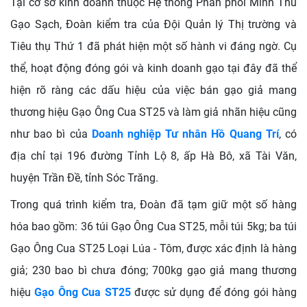
Tại cơ sở kinh doanh thuộc Hệ thống Phân phối Minh Thu
Gạo Sạch, Đoàn kiểm tra của Đội Quản lý Thị trường và
Tiêu thụ Thứ 1 đã phát hiện một số hành vi đáng ngờ. Cụ
thể, hoạt động đóng gói và kinh doanh gạo tại đây đã thể
hiện rõ ràng các dấu hiệu của việc bán gạo giả mang
thương hiệu Gạo Ông Cua ST25 và làm giả nhãn hiệu cũng
như bao bì của
Doanh nghiệp Tư nhân Hồ Quang Trí
, có
địa chỉ tại 196 đường Tỉnh Lộ 8, ấp Hà Bô, xã Tài Văn,
huyện Trần Đề, tỉnh Sóc Trăng.
Trong quá trình kiểm tra, Đoàn đã tạm giữ một số hàng
hóa bao gồm: 36 túi Gạo Ông Cua ST25, mỗi túi 5kg; ba túi
Gạo Ông Cua ST25 Loại Lúa - Tôm, được xác định là hàng
giả; 230 bao bì chưa đóng; 700kg gạo giả mang thương
hiệu
Gạo Ông Cua ST25
được sử dụng để đóng gói hàng