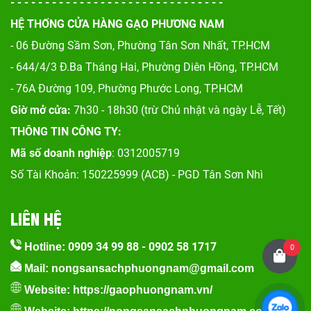
- - - - - - - - - - - - - - - - - - - - - - - - - - - - - - -
HỆ THỐNG CỬA HÀNG GẠO PHƯƠNG NAM
- 06 Đường Sầm Sơn, Phư
ờng Tân Sơn Nhất, TP.HCM
- 644/4/3 Đ.Ba Tháng Hai, Phường Diên Hồng, TP.HCM
- 76A Đường 109, Phường Phước Long, TP.HCM
Giờ mở cửa:
7h30 - 18h30 (trừ Chủ nhật và ngày Lễ, Tết)
THÔNG TIN CÔNG TY:
Mã số doanh nghiệp
: 0312005719
Số Tài Khoản: 150225999 (ACB) - PGD Tân Sơn Nhì
LIÊN HỆ
0909 34 99 88
-
0902 58 1717
Hotline:
0
Mail: nongsansachphuongnam@gmail.com
Website:
https://gaophuongnam.vn/