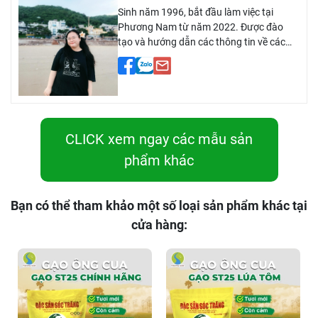
Sinh năm 1996, bắt đầu làm việc tại
Phương Nam từ năm 2022. Được đào
tạo và hướng dẫn các thông tin về các
loại gạo, các thông tin văn hoá, sức khoẻ
từ nhiều nhà cung cấp. Có kinh nghiệm 2
năm trong việc lắng nghe ý kiến, chia sẻ
của khách hàng. Tư vấn khách hàng về
các loại gạo Ông Cua ST25, gạo lứt, gạo
mầm,...
CLICK xem ngay các mẫu sản
phẩm khác
Bạn có thể tham khảo một số loại sản phẩm khác tại
cửa hàng: