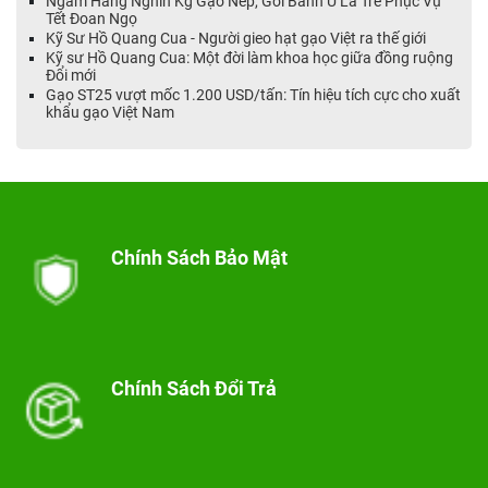
Ngâm Hàng Nghìn Kg Gạo Nếp, Gói Bánh Ú Lá Tre Phục Vụ
Tết Đoan Ngọ
Kỹ Sư Hồ Quang Cua - Người gieo hạt gạo Việt ra thế giới
Kỹ sư Hồ Quang Cua: Một đời làm khoa học giữa đồng ruộng
Đổi mới
Gạo ST25 vượt mốc 1.200 USD/tấn: Tín hiệu tích cực cho xuất
khẩu gạo Việt Nam
Chính Sách Bảo Mật
Chính Sách Đổi Trả