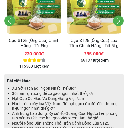
Gạo ST25 (Ông Cua) Lúa
Gạo ST25 (Ông Cua) Lúa
Tôm Chính Hãng - Túi 5kg
Tôm Chính Hãng Cao Cấp -
Hộp 2kg
235.000đ
116.000đ
69137 lượt xem
59788 lượt xem
Bài viết khác:
Xứ Sở Hạt Gạo “Ngon Nhất Thế Giới”
30 năm lội ruộng để có gạo ngon nhất thế giới
Hạt Gạo Cúi Đầu Và Dáng Đứng Việt Nam
Hành trình cây lúa Việt Nam: Từ hạt gạo cứu đói đến thương
hiệu "ngon nhất thế giới"
Anh hùng Lao động, Kỹ sư Hồ Quang Cua: Người tiên phong
tạo nên kỳ tích cho hạt gạo Việt vươn tầm thế giới
Người Nông Dân Thông Thái Trên Cánh Đồng Lúa ST25