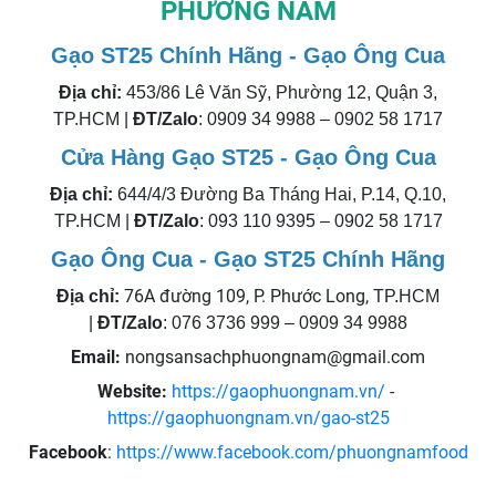
PHƯƠNG NAM
Gạo ST25 Chính Hãng - Gạo Ông Cua
Địa chỉ:
453/86 Lê Văn Sỹ, Phường 12, Quận 3,
TP.HCM |
ĐT/Zalo
: 0909 34 9988 – 0902 58 1717
Cửa Hàng Gạo ST25 - Gạo Ông Cua
Địa chỉ:
644/4/3 Đường Ba Tháng Hai, P.14, Q.10,
TP.HCM |
ĐT/Zalo
: 093 110 9395 – 0902 58 1717
Gạo Ông Cua - Gạo ST25 Chính Hãng
76A đường 109, P. Phước Long,
Địa chỉ:
TP.HCM
|
ĐT/Zalo
: 076 3736 999 – 0909 34 9988
Email:
nongsansachphuongnam@gmail.com
Website:
https://gaophuongnam.vn/
-
https://gaophuongnam.vn/gao-st25
Facebook
:
https://www.facebook.com/phuongnamfood